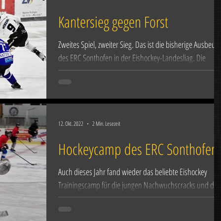
Kantersieg gegen Forst
Zweites Spiel, zweiter Sieg. Das ist die bisherige Ausbeute
des ERC Sonthofen in der Eishockey-Landesliag. Die
Schwarz-Gelben gewannen am...
12. Okt. 2022
2 Min. Lesezeit
Hockeycamp des ERC Sonthofen
Auch dieses Jahr fand wieder das beliebte Eishockey
Trainingscamp für die jungen Nachwuchscracks und die
Damen des ERC Sonthofen in...