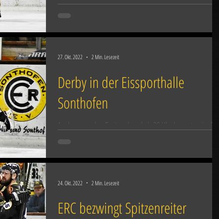
Die Oberallgäuer gewannen...
27. Okt. 2022
2 Min. Lesezeit
Derby in der Eissporthalle
Sonthofen
Am kommenden Freitagabend ab 20 Uhr kommt es in der
Sonthofener Eissporthalle zum ersten Derby zwischen d
ERC Sonthofen und den Falcons...
24. Okt. 2022
2 Min. Lesezeit
ERC bezwingt Spitzenreiter