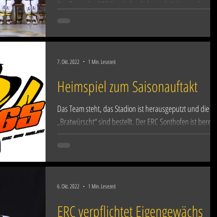
Das Team des ERC Sonthofen lieferte als Krönung der
vergangenen Bezirksligasaison das, was sich die
Sonthofner Eishockeyfamilie seit dem...
7. Okt. 2022
1 Min. Lesezeit
Heimspiel zum Saisonauftakt
Das Team steht, das Stadion ist herausgeputzt und die
„Bratwürscht“ sind bestellt. Der ERC Sonthofen ist bereit
für den Saisonstart....
6. Okt. 2022
1 Min. Lesezeit
ERC verpflichtet Eigengewächs