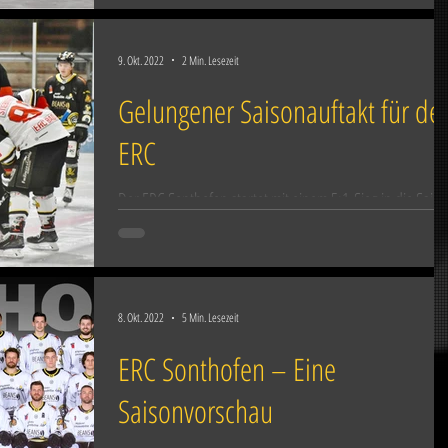
9. Okt. 2022
2 Min. Lesezeit
Gelungener Saisonauftakt für de
ERC
Der ERC Sonthofen startet mit einem 5:1-Sieg in die Saiso
Die Oberallgäuer gewannen am Sonntagabend auf
heimischen Eis gegen die...
8. Okt. 2022
5 Min. Lesezeit
ERC Sonthofen – Eine
Saisonvorschau