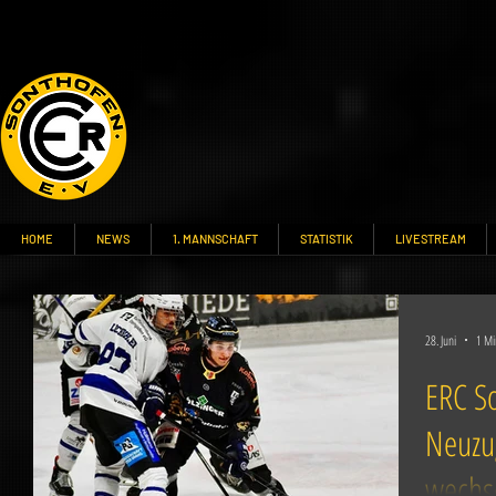
HOME
NEWS
1. MANNSCHAFT
STATISTIK
LIVESTREAM
28. Juni
1 Mi
ERC S
Neuzug
wechse