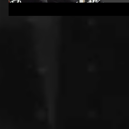
Tiefe: Das
Helmut Wah
in der kom
Kames die 
steht, wir
Eishockeyl
Abschiedst
Vereinsfüh
vertraute