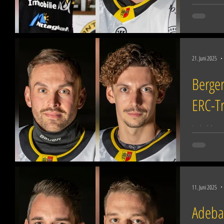
Brüderpaar
Arbeitspapi
21. Juni 2025
Berge
ERC-Tr
Jede Menge
Routinier 
Neuber ver
11. Juni 2025
Adebah