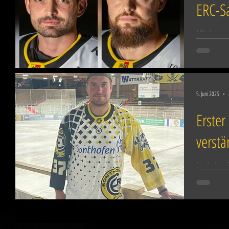
ERC-S
Mit dem er
in der ver
präsentiert
5. Juni 2025
Erster
verstä
Nachdem So
Stadelmann
Zwicker un