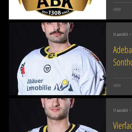
Wir haben 
25. Juni 2023
Adebah
Sonth
Mit Kevin 
zwei wicht
seine Eisho
17. Juni 2023
Vierfa