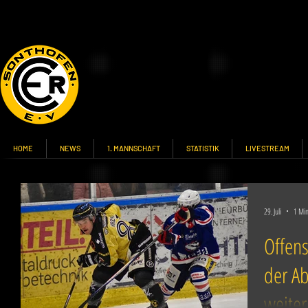
HOME
NEWS
1. MANNSCHAFT
STATISTIK
LIVESTREAM
29. Juli
1 Min
Offens
der Ab
weiter