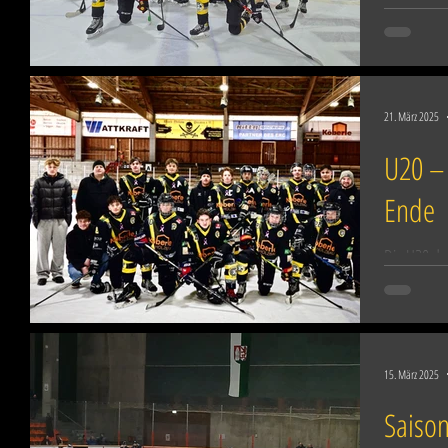
Spielbetrie
Das Debüt v
21. März 2025
U20 – 
Ende
Die U20 de
nach 18 Sp
beendet. D
15. März 2025
Saison