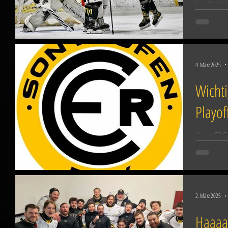
Erst Bad Ai
Viertelfina
bislang so
4. März 2025
Wicht
Playof
Unser ERC i
wer der Ge
Uhr im Eiss
2. März 2025
Haaaa