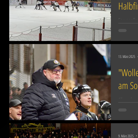
Halbfi
Es war all
denkwürdig
Freitagaben
13. März 2025
"Wolle
am So
Alles oder
Freitagaben
dem Progr
9. März 2025