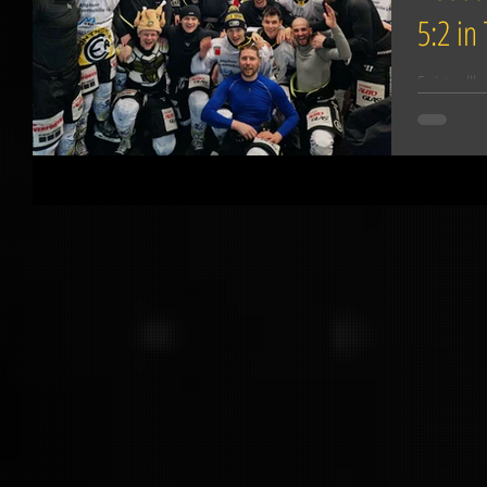
5:2 in
Es ist voll
gewinnt au
Trostberg C