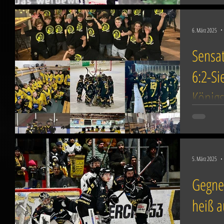
6. März 2025
Sensat
6:2-Si
König
Was für ei
Saison! Am
Mädels und
5. März 2025
Gegner
heiß a