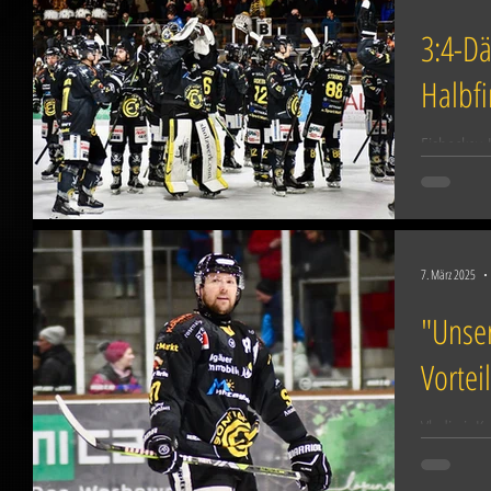
3:4-Dä
Halbf
Eishockey-L
1:2, 2:0, 0
Spannung e
7. März 2025
"Unser
Vortei
Vladimir K
Fälle: Der 
unzählige P