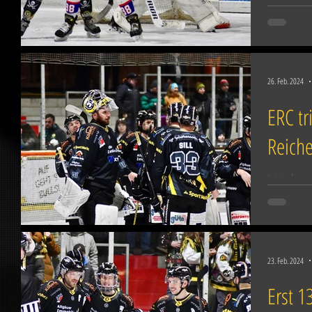
das erste v
steigt am F
26. Feb. 2024
ERC tri
Reich
Jetzt also
Nachdem di
Waldkirchen
23. Feb. 2024
Erst 1