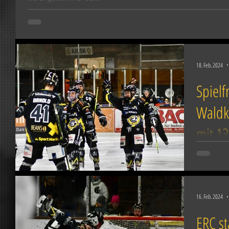
18. Feb. 2024
Spielf
Waldki
mit 13
Endlich, Pl
Trainer un
Achtelfinal
16. Feb. 2024
ERC st