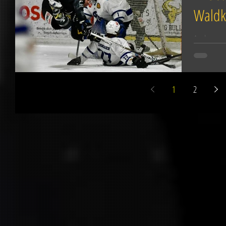
Waldki
Am kommend
Landesligas
die schönst
1
2