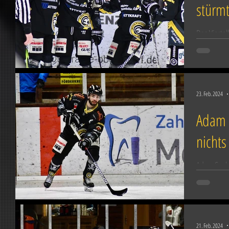
stürmt
Das Vierte
im ersten 
Straße hat 
23. Feb. 2024
Adam 
nichts
Adam Sucho
Sonthofen.
einer Verle
21. Feb. 2024