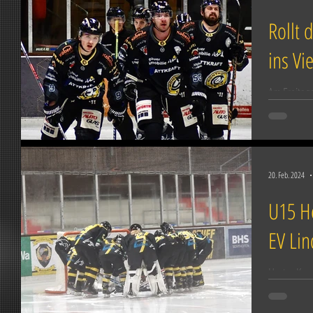
Rollt 
ins Vie
Am Freitag
und der ES
Das erste A
20. Feb. 2024
U15 H
EV Li
Harter Kam
Samstag ha
Gast. Der E