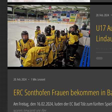
20. Feb. 2024
U17 Au
Lindau
Die letzte
souverän m
das Spiel k
20. Feb. 2024
1 Min. Lesezeit
ERC Sonthofen Frauen bekommen in Ba
Am Freitag, den 16.02.2024, luden der EC Bad Tölz zum fünften Spi
waren gewarnt vor der...