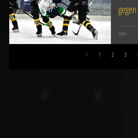
gegen
In einem z
Torchancen
Mitte des 1.
1
2
3