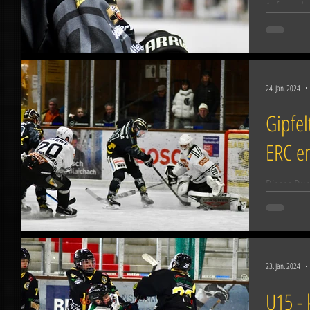
Aufgrund ei
Saison erst
hat der 23-
24. Jan. 2024
Gipfel
ERC e
Dieses Due
Wenn am F
die Eisbäre
23. Jan. 2024
U15 -