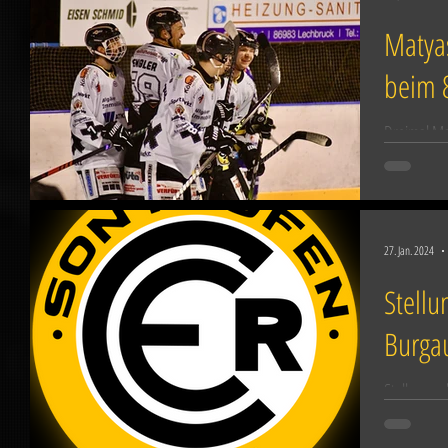
Matyas
beim 8
Dreimal Mat
und Dan Pr
Eishockey-L
27. Jan. 2024
Stellu
Burga
Stellungna
e.V. zu de
Fassungslos