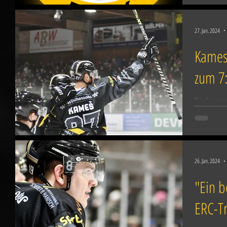
27. Jan. 2024
Kames
zum 7
Dank eines
Traumtors 
Eisbären B
26. Jan. 2024
"Ein b
ERC-Tr