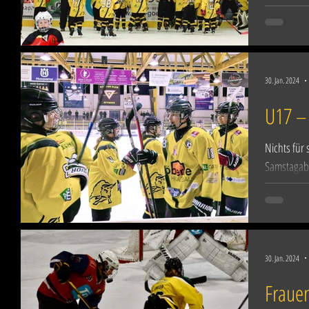
dennoch ho
30. Jan. 2024
U17 – 
Nichts für
Samstagab
nach 12 Se
30. Jan. 2024
Frauen