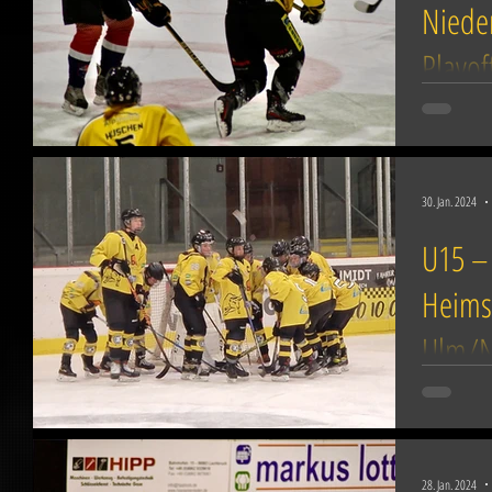
Nieder
Playof
Bereits am
Maddogs Ma
Das Spiel 
30. Jan. 2024
U15 –
Heims
Ulm/
Das Spiel b
der dritte
Ulm/Neu-U
28. Jan. 2024