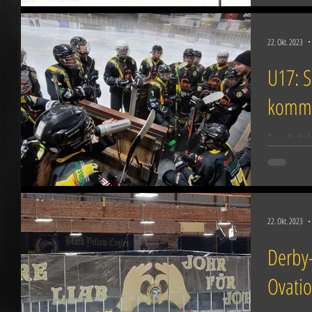
22. Okt. 2023
U17: S
kommt
Zum Auftak
die U17 de
Pfronten b
22. Okt. 2023
Derby
Ovatio