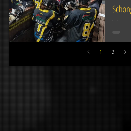
Schon
Viel vorge
für ihr er
Schongau. 
1
2