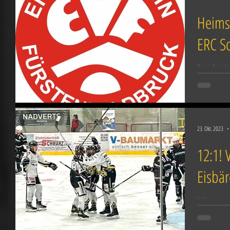
Heims
ERC S
Zwei Spiele
einem perf
steht für d
23. Okt. 2023
12:1! 
Eisbä
Mit einem 
Höhe absol
Eisbären Bu