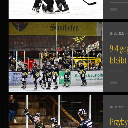
Vorbereitu
Heimspiel 
30. Okt. 2023
9:4 g
bleibt
Die Rollen 
Spitzenrei
torhungrig
28. Okt. 2023
Przyby