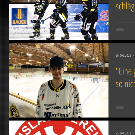
schläg
Sechs Tore
passiert ni
Ergebnis an
26. Okt. 2023
"Eine 
so nic
Seit rund 
Sonthofen.
von den hö
25. Okt. 2023