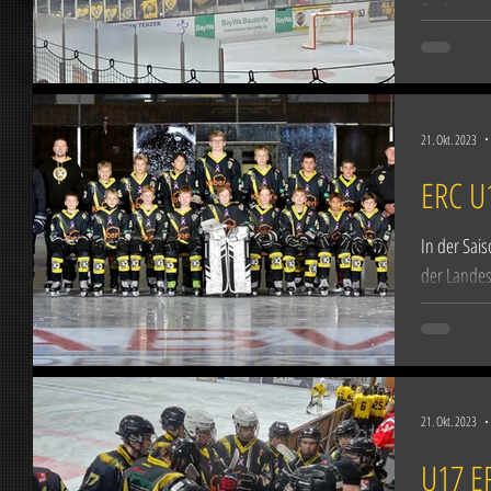
Derbysieg 
samt Liebe
Eishalle in
21. Okt. 2023
ERC U
In der Sai
der Landes
ECDC Memm
21. Okt. 2023
U17 ER