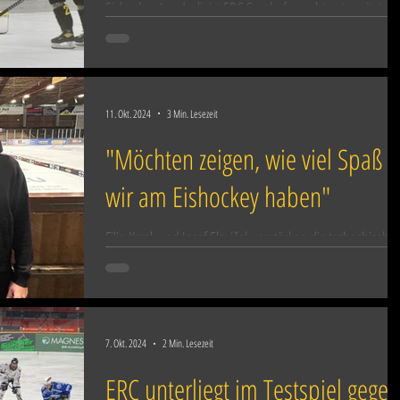
Eishockey-Landesligist ERC Sonthofen geht gut gerüstet i
die am nächsten Wochenende beginnende Saison: Die
Mannschaft des Trainerduos...
11. Okt. 2024
3 Min. Lesezeit
"Möchten zeigen, wie viel Spaß
wir am Eishockey haben"
Filip Krzak und Josef Slaviček verstärken die tschechische
Fraktion im Kader des Eishockey-Landesligisten. Krzak
wechselte aus Island an...
7. Okt. 2024
2 Min. Lesezeit
ERC unterliegt im Testspiel gegen