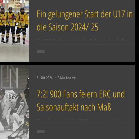
Ein gelungener Start der U17 in
die Saison 2024/ 25
Der ERC Sonthofen hat in der Eishockey-Landesliga
Gruppe 1 in der U17 mit den ersten 4 Spielen einen
beeindruckenden Saisonstart...
21. Okt. 2024
3 Min. Lesezeit
7:2! 900 Fans feiern ERC und
Saisonauftakt nach Maß
Eishockey-Landesligist ERC Sonthofen ist mit einem
Ausrufezeichen in die neue Spielzeit gestartet: Die
Oberallgäuer haben ihr erstes...