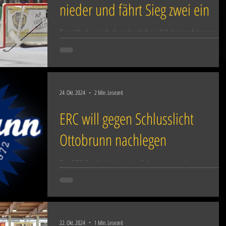
nieder und fährt Sieg zwei ein
Eine Woche nach dem deutlichen 7:2-Heimerfolg gegen
den EV Ravensburg, hat der ERC Sonthofen gegen den
Tabellenletzten ERSC Ottobrunn...
24. Okt. 2024
2 Min. Lesezeit
ERC will gegen Schlusslicht
Ottobrunn nachlegen
Der ERC Sonthofen hat den Schwung aus der
Vorbereitungsphase mit den ordentlichen Leistungen
gegen die höherklassigen Teams aus Kempten...
22. Okt. 2024
1 Min. Lesezeit