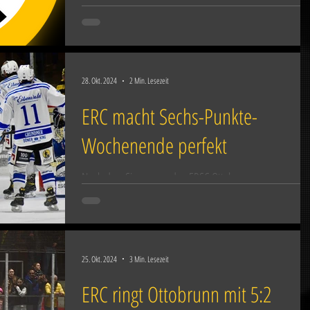
Eishockeyspiels zwischen dem ERC...
28. Okt. 2024
2 Min. Lesezeit
ERC macht Sechs-Punkte-
Wochenende perfekt
Nach dem Sieg gegen den ERSC Ottobrunn am
vergangenen Freitagabend gewann der
Eishockeylandesligist ERC Sonthofen auch die zweite...
25. Okt. 2024
3 Min. Lesezeit
ERC ringt Ottobrunn mit 5:2