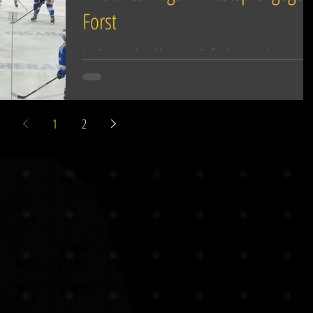
Forst
Am Sonntagabend kam es in Peißenberg zum letzten
auswärtigen Testspiel für den ERC Sonthofen. Die
Schwarz-Gelben waren zu Gast beim SC...
1
2