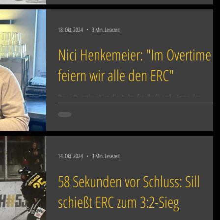
18. Okt. 2024
3 Min. Lesezeit
Nici Henkemeier: "Im Overtime
feiern wir alle den ERC"
Das „Overtime“ ist die Anlaufstelle für alle Fans des
Eishockey-Landesligisten ERC Sonthofen vor, während
und nach den Spielen. Die...
14. Okt. 2024
3 Min. Lesezeit
58 Sekunden vor Schluss: Sill
schießt ERC zum 3:2-Sieg