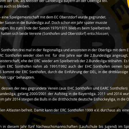
ahm der ERC als Meister der Landesliga Bayern an der Oberliga teil.
es auch so bleiben.
- eine Spielgemeinschaft mit dem EC Oberstdorf wurde gegründet.
der Saison in die Bundesliga auf. Doch schon ein Jahr später musste
nügen. Bis zum Ende der Saison 1970/1971 blieb es beim Spielbetrieb
 hatten sich beide Vereine (Sonthofen und Oberstdorf) entschlossen,
 Sonthofen drei mal in der Regionalliga und ansonsten in der Oberliga mit dem 
RC Sonthofen wieder oben mit für drei Jahre war die 2.Bundesliga angesagt. A
sterschaft, ehe der ERC wieder am Spielbetrieb der 2.Bundesliga teilnahm. Es f
h zum ERC Sonthofen nahm ab 1991/1992 auch der EHC Sonthofen seinen Spie
kommt der ERC Sonthofen, durch die Einführung der DEL, in die drittklassige 
chorr Liga" behaupten.
folge dessen der neu gegründete Verein (aus EHC Sonthofen und EARC Sonthofen
r Landesliga, gelang 2000/2001 der Aufstieg in die Bayernliga. 2011 und 2014 wu
m Jahr 2014 stiegen die Bulls in die dritthöchste deutsche Eishockeyliga, in die O
llen Altlasten befreit. Damit kann der ERC Sonthofen 1999 e.V. durchaus als ei
h in diesem Jahr fünf Nachwuchsmannschaften (Laufschule bis Jugend) im Spi