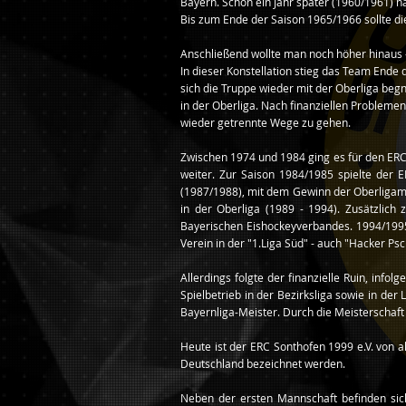
Bayern. Schon ein Jahr später (1960/1961) n
Bis zum Ende der Saison 1965/1966 sollte di
Anschließend wollte man noch höher hinaus 
In dieser Konstellation stieg das Team Ende 
sich die Truppe wieder mit der Oberliga beg
in der Oberliga. Nach finanziellen Problemen
wieder getrennte Wege zu gehen.
Zwischen 1974 und 1984 ging es für den ERC
weiter. Zur Saison 1984/1985 spielte der E
(1987/1988), mit dem Gewinn der Oberligamei
in der Oberliga (1989 - 1994). Zusätzlic
Bayerischen Eishockeyverbandes. 1994/1995 
Verein in der "1.Liga Süd" - auch "Hacker Ps
Allerdings folgte der finanzielle Ruin, in
Spielbetrieb in der Bezirksliga sowie in de
Bayernliga-Meister. Durch die Meisterschaft i
Heute ist der ERC Sonthofen 1999 e.V. von a
Deutschland bezeichnet werden.
Neben der ersten Mannschaft befinden sic