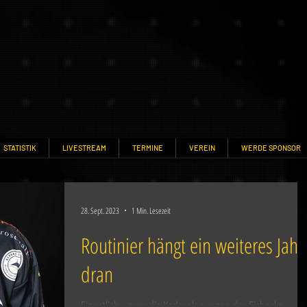
STATISTIK
LIVESTREAM
TERMINE
VEREIN
WERDE SPONSOR
28. Sept. 2023
1 Min. Lesezeit
Routinier hängt ein weiteres Jahr
dran
Eigentlich waren die Kaderplanungen des Eishockey-