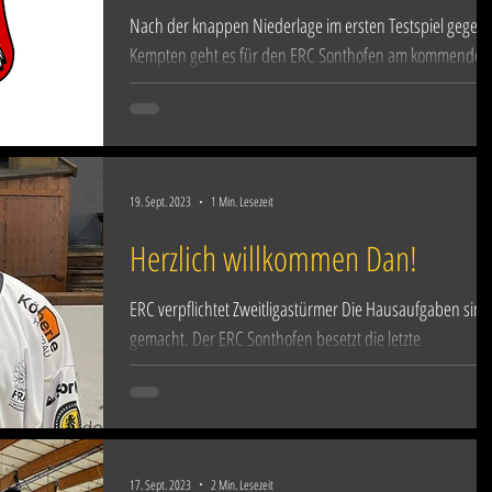
Nach der knappen Niederlage im ersten Testspiel gegen
Kempten geht es für den ERC Sonthofen am kommenden
Sonntag nach Pfronten. Das...
19. Sept. 2023
1 Min. Lesezeit
Herzlich willkommen Dan!
ERC verpflichtet Zweitligastürmer Die Hausaufgaben sind
gemacht. Der ERC Sonthofen besetzt die letzte
Stürmerstelle mit Dan Przybyla und...
17. Sept. 2023
2 Min. Lesezeit