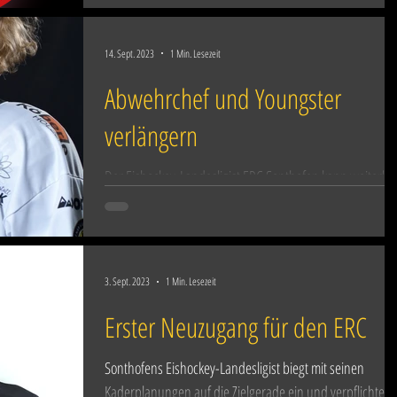
14. Sept. 2023
1 Min. Lesezeit
Abwehrchef und Youngster
verlängern
Der Eishockey-Landesligist ERC Sonthofen kann weiterhi
auf die Unterstützung von Matyas Stransky und Vladimir
Kames bauen. Mit Matyas...
3. Sept. 2023
1 Min. Lesezeit
Erster Neuzugang für den ERC
Sonthofens Eishockey-Landesligist biegt mit seinen
Kaderplanungen auf die Zielgerade ein und verpflichtet