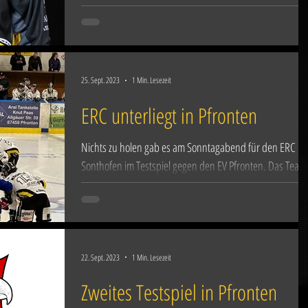
Landesligisten ERC Sonthofen bereits abgeschlossen. N
freuen sich die...
25. Sept. 2023
1 Min. Lesezeit
ERC unterliegt in Pfronten
Nichts zu holen gab es am Sonntagabend für den ERC
Sonthofen im Testspiel gegen den EV Pfronten. Das Team
um Coach Helmut Wahl unterlag...
22. Sept. 2023
1 Min. Lesezeit
Zweites Testspiel in Pfronten