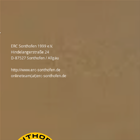
ERC Sonthofen 1999 e.V.
Hindelangerstraße 24
D-87527 Sonthofen / Allgäu
http://www.erc-sonthofen.de
onlineteam(at)erc-sonthofen.de