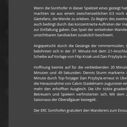
Wenn die Sonthofer in dieser Spielzeit eines gezeigt ha
machten sie aus einem zwischenzeitlichen 0:3 noch e
Gästefans, die Wende zu erleben. Zu Beginn des zweiten 
auch bedingt durch das konzentrierte Auftreten der Ha
zur Entfaltung gaben. Das Spiel der wirbelnden Wanderer
unsichtbaren Sandsäcken zusätzlich beschwert.
Angepeitscht durch die Gesänge der nimmermüden, sch
belohnten sich in der 37. Minute mit dem 2:1-Anschlu
Scheibe auf Vorlage von Filip Krzak und Dan Przybyla 
Hoffnung keimte auf für die verbleibenden 20 Minuten
Minuten und 49 Sekunden: Dennis Sturm markierte aus
Minute durch Top-Torjäger Dan Przybyla erneut in Überz
die Herausnahme von Calvin Stadelmann zugunsten eine
mehr den erhofften Ausgleich. Die Uhr tickte gnadenlo
Betreuern und Spielern verfinsterten sich. Mit dem 
Saisonaus der Oberallgäuer besiegelt.
Der ERC Sonthofen gratuliert den Wanderers zum Einzug 