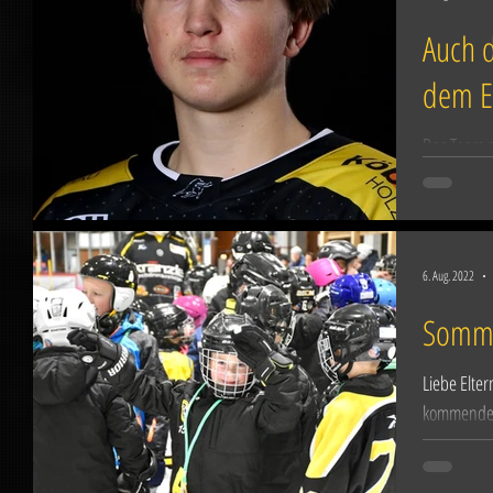
Auch d
dem E
Das Team d
nimmt weit
veröffentl
6. Aug. 2022
Somme
Liebe Elte
kommende S
starten daz