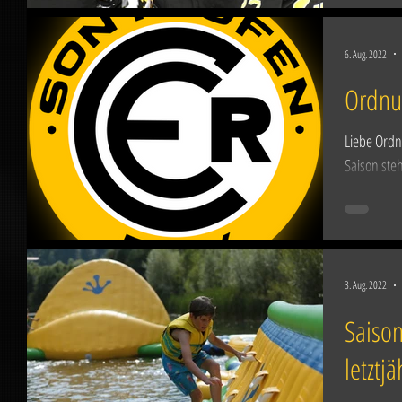
6. Aug. 2022
Ordnu
Liebe Ordn
Saison ste
in den Star
3. Aug. 2022
Saiso
letztj