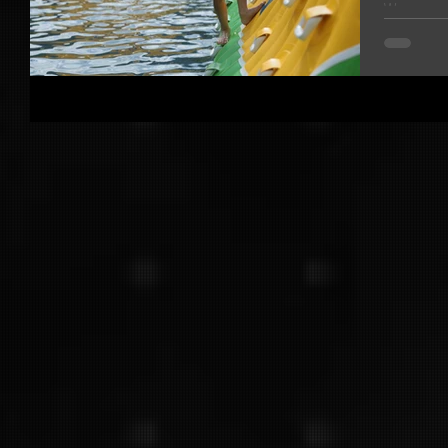
Wasser mus
darauf zu h
weit. Das 