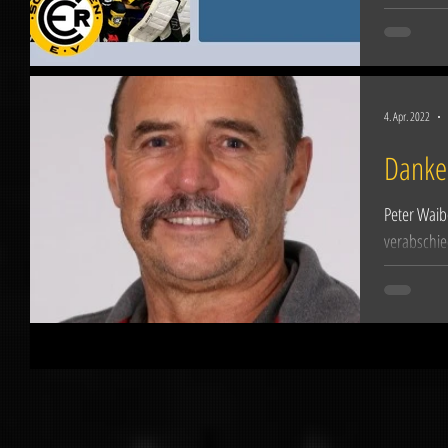
unseren N
4. Apr. 2022
Danke
Peter Waib
verabschie
gelebtem Ei