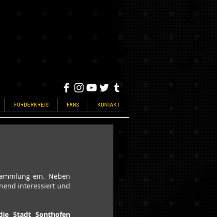
FÖRDERKREIS
FANS
KONTAKT
sammlung ein. Neben 
nend interessiert und 
ie Stadt Sonthofen 