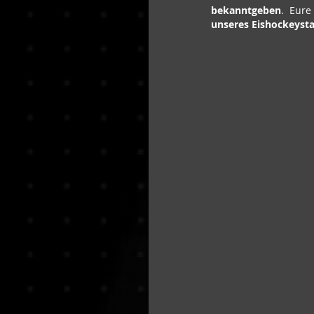
bekanntgeben
. Eure
unseres Eishockeyst