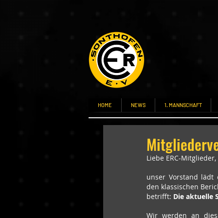
HOME
NEWS
1. MANNSCHAFT
Mitglieder
Liebe ERC-Mitglieder,
unser Vorstand lädt 
den klassischen Beric
betrifft: 
Die aktuelle 
Wir werden an die