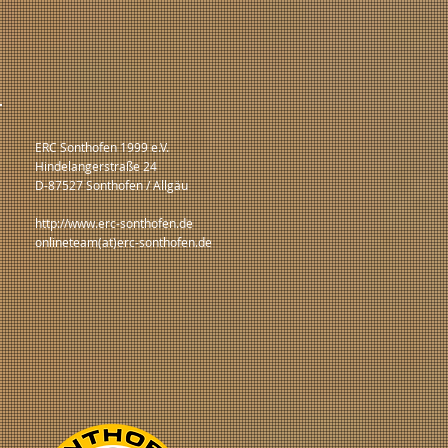
ERC Sonthofen 1999 e.V.
Hindelangerstraße 24
D-87527 Sonthofen / Allgäu
http://www.erc-sonthofen.de
onlineteam(at)erc-sonthofen.de