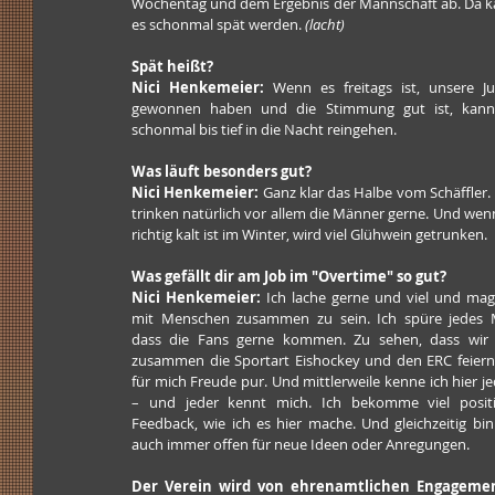
Wochentag und dem Ergebnis der Mannschaft ab. Da k
es schonmal spät werden. 
(lacht)
Spät heißt?
Nici Henkemeier: 
Wenn es freitags ist, unsere Ju
gewonnen haben und die Stimmung gut ist, kann 
schonmal bis tief in die Nacht reingehen.
Was läuft besonders gut?
Nici Henkemeier: 
Ganz klar das Halbe vom Schäffler. 
trinken natürlich vor allem die Männer gerne. Und wenn
richtig kalt ist im Winter, wird viel Glühwein getrunken.
Was gefällt dir am Job im "Overtime" so gut?
Nici Henkemeier:
 Ich lache gerne und viel und mag 
mit Menschen zusammen zu sein. Ich spüre jedes M
dass die Fans gerne kommen. Zu sehen, dass wir a
zusammen die Sportart Eishockey und den ERC feiern, 
für mich Freude pur. Und mittlerweile kenne ich hier je
– und jeder kennt mich. Ich bekomme viel positi
Feedback, wie ich es hier mache. Und gleichzeitig bin 
auch immer offen für neue Ideen oder Anregungen.
Der Verein wird von ehrenamtlichen Engagement