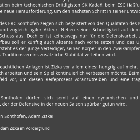
tation beim tschechischen Drittligisten SK Kadaň, beim ESC Haßfur
ine neue Herausforderung, um den nächsten Schritt in seiner Entw
des ERC Sonthofen zeigen sich begeistert von den Qualitäten des N
 und zugleich agiler Akteur. Neben seiner Schnelligkeit auf dem 
Schuss aus. Doch er ist keineswegs nur für die Defensivarbeit z
aufbau soll er künftig auch Akzente nach vorne setzen und das U
teht es der junge Verteidiger, seinen Körper in den Zweikämpfen e
Traditionsvereins zusätzliche Stabilität verleihen wird.
eachtlichen Anlagen ist Zizka vor allem eines: hungrig auf mehr. Er
ich arbeiten und sein Spiel kontinuierlich verbessern möchte. Beim
eld vor, um diesen Reifeprozess voranzutreiben und eine tra
onthofen dürfen sich somit auf einen dynamischen und en
, der der Defensive in der neuen Saison spürbar gutun wird.
in Sonthofen, Adam Zizka!
 Adam Zizka im Vordergrund