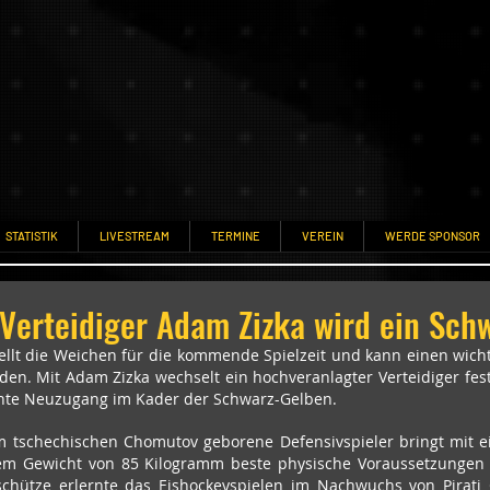
STATISTIK
LIVESTREAM
TERMINE
VEREIN
WERDE SPONSOR
Verteidiger Adam Zizka wird ein Sch
ellt die Weichen für die kommende Spielzeit und kann einen wicht
en. Mit Adam Zizka wechselt ein hochveranlagter Verteidiger fest 
echte Neuzugang im Kader der Schwarz-Gelben.
im tschechischen Chomutov geborene Defensivspieler bringt mit e
em Gewicht von 85 Kilogramm beste physische Voraussetzungen f
schütze erlernte das Eishockeyspielen im Nachwuchs von Pirati