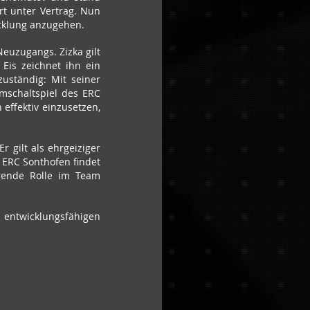
t unter Vertrag. Nun 
icklung anzugehen.
euzugangs. Zizka gilt 
Eis zeichnet ihn ein 
uständig: Mit seiner 
mschaltspiel des ERC 
ffektiv einzusetzen, 
 gilt als ehrgeiziger 
 ERC Sonthofen findet 
gende Rolle im Team 
twicklungsfähigen 