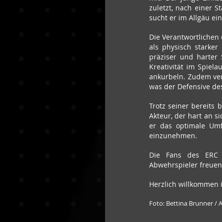
zuletzt, nach einer S
sucht er im Allgäu e
Die Verantwortlichen 
als physisch starker
präziser und harter 
Kreativität im Spiel
ankurbeln. Zudem vers
was der Defensive des 
Trotz seiner bereits b
Akteur, der hart an s
er das optimale Umf
einzunehmen.
Die Fans des ERC S
Abwehrspieler freuen
Herzlich willkommen 
Foto: Bettina Brunner /