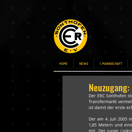
HOME
NEWS
1. MANNSCHAFT
Neuzugang: 
Der ERC Sonthofen st
Transfermarkt vermeld
ist damit der erste 
Der am 4. Juli 2005 
1,85 Metern und ein
mit. Der junge Links