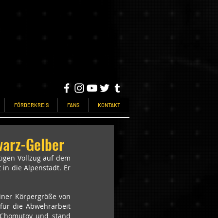
FÖRDERKREIS
FANS
KONTAKT
warz-Gelber
igen Vollzug auf dem 
in die Alpenstadt. Er 
iner Körpergröße von 
ür die Abwehrarbeit 
 Chomutov und stand 