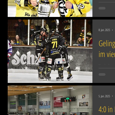
erfahrenst
beide Stür
8. Jan. 2025
Geling
im vie
Nach dem i
Auswärtssi
Tabellenfü
5. Jan. 2025
4:0 in