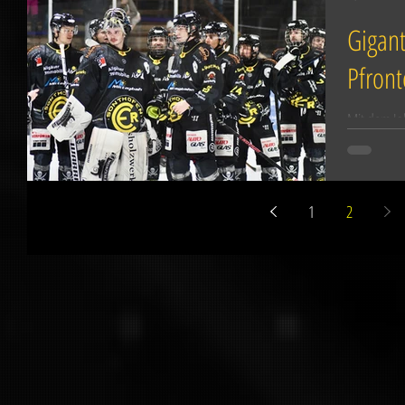
Gigant
Pfron
Mit dem Ja
gleich in 
treten am 
1
2