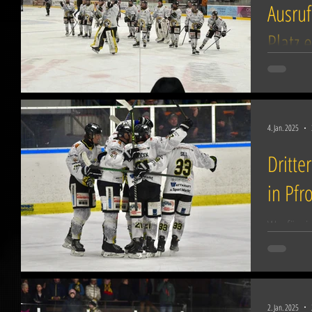
Ausru
Platz 
Der ERC So
Tabellenfü
Sonntagabe
4. Jan. 2025
Dritte
in Pfr
Was für ei
Landesligi
Allgäu-Der
2. Jan. 2025