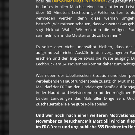
oder die 
Derby-Niederlage in Pfronten 
(
2:5) gezeigt hab
bedarf es in allen Matches einer konzentrierten Leist
über 60 Minuten. Leichtsinnige Fehler sollten tunlic
vermieden werden, denn diese werden umgehe
bestraft. „Wir müssen schauen, dass wir weiter Gas gebe
sagt Helmut Wahl. „Wir möchten die nötigen Punk
sammeln, um in die Meisterrunde zu kommen.“
Es sollte aber nicht unerwähnt bleiben, dass der 
aufgrund zahlreicher Ausfälle in den vergangenen Pa
erschien und der Truppe etwas die Puste ausging. D
Lechbruck am 24. November kommt daher zum richtigen
Was neben der tabellarischen Situation und dem posi
verbleibenden Hauptrundenspiele zusätzlich Mut macht
Mal  darf der ERC an der Hindelanger Straße auf Torej
in der Haupt- und Meisterrunde und den möglichen Pla
beiden Landesligen das Maß aller Dinge sein. Und
Zuschauertabelle eine gute Rolle spielen.
Und wer noch nach einer weiteren Motivationss
November zu besuchen: Mit Marc Sill wird an dies
im ERC-Dress und unglaubliche 555 Einsätze im He