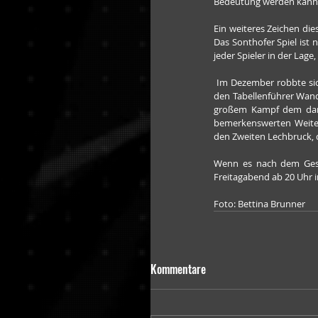
Bedeutung werden kann
Ein weiteres Zeichen die
Das Sonthofer Spiel ist 
jeder Spieler in der Lag
 Im Dezember robbte sich der ERC Spieltag um Spieltag an die Spitze heran, besiegte Anfang des vergangenen Monats erst 
den Tabellenführer Wand
großem Kampf dem damal
bemerkenswerten Weiter
den Zweiten Lechbruck, d
Wenn es nach dem Gesc
Freitagabend ab 20 Uhr 
Foto: Bettina Brunner
Kommentare