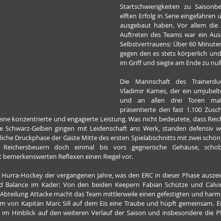
Startschwierigkeiten zu Saisonbe
elften Erfolg in Serie eingefahren 
ausgebaut haben. Vor allem die 
Auftreten des Teams war ein Aus
Selbstvertrauens: Über 60 Minuten
gegen den es stets körperlich und 
im Griff und siegte am Ende zu null
Die Mannschaft des Trainerd
Vladimir Kames, der ein umjubelte
und an allen drei Toren maßge
präsentierte den fast 1.100 Zusc
eine konzentrierte und engagierte Leistung. Was nicht bedeutete, dass Rei
ie Schwarz-Gelben gingen mit Leidenschaft ans Werk, standen defensiv we
kliche Druckphase der Gäste Mitte des ersten Spielabschnitts mit zwei schön
 Reichersbeuern doch einmal bis vors gegnerische Gehäuse, scho
 bemerkenswerten Reflexen einen Riegel vor.
das Hurra-Hockey der vergangenen Jahre, was den ERC in dieser Phase auszei
d Balance im Kader: Von den beiden Keepern Fabian Schütze und Calvi
 Abteilung Attacke macht das Team mittlerweile einen gefestigten und harm
m von Kapitän Marc Sill auf dem Eis eine Traube und hüpft gemeinsam. Ein 
m Hinblick auf den weiteren Verlauf der Saison und insbesondere die Pl