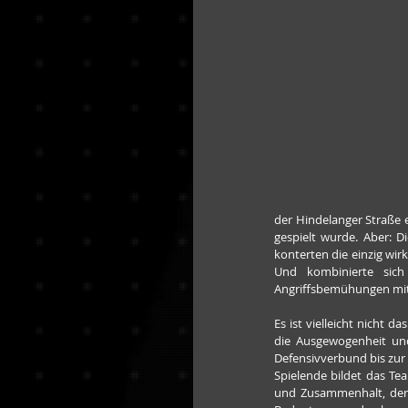
der Hindelanger Straße 
gespielt wurde. Aber: D
konterten die einzig wir
Und kombinierte sich
Angriffsbemühungen mit
Es ist vielleicht nicht 
die Ausgewogenheit un
Defensivverbund bis zur
Spielende bildet das Tea
und Zusammenhalt, der i