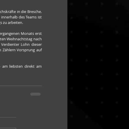
skräfte in die Bresche. 
 innerhalb des Teams ist 
s zu arbeiten.
ten Weihnachtstag nach 
Verdienter Lohn dieser 
 Zählern Vorsprung auf 
am liebsten direkt am 