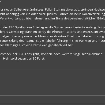
.
ses neuen Selbstverständnisses: Fallen Stammspieler aus, springen Nachwuch
nicht abhängig von ein oder zwei Spielern – durch die neue Rollenverteilung
e, Verantwortung zu übernehmen und im Sinne des gemeinschaftlichen Erfolg
erers Germering, dann im Derby die Pfronten Falcons und entriss am zwei
igen Klassenprimus Lechbruck im direkten Duell die Tabellenführung. 
entwicklung des Teams ist die Tabellenführung mit 45 Punkten und neun
er allerdings auch eine Partie weniger absolviert hat.
hmack der ERC-Fans geht, können noch weitere Siege hinzukommen – 
im Heimspiel gegen den SC Forst.