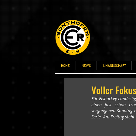
HOME
NEWS
1. MANNSCHAFT
Voller Foku
Für Eishockey-Landeslig
einen fast schon tra
vergangenen Sonntag ein
Serie. Am Freitag steh