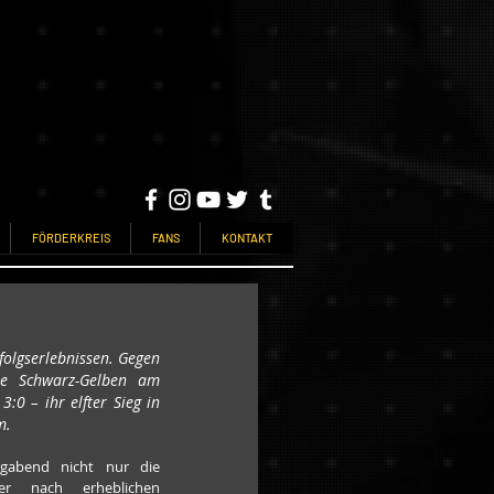
FÖRDERKREIS
FANS
KONTAKT
olgserlebnissen. Gegen 
ie Schwarz-Gelben am 
0 – ihr elfter Sieg in 
m.
abend nicht nur die 
er nach erheblichen 