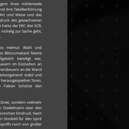
ginn ihren mittlerweile 
und ihre Tabellenführung 
Art und Weise und das 
druck des gewachsenen 
 hatte der ERC den SCR, 
nickelig zur Sache geht, 
.
uos Helmut Wahl und 
s Blitzcomeback feierte 
blich beteiligt war, 
hauern im Eisstadion an 
chersbeuern an die Wand 
itestgehend stabil und 
 herausgespielten Toren. 
b Fabian Schütze den 
chnet, sondern vielmehr 
n Stadelmann über den 
onischen Eindruck. Nach 
Sinnbild für den Spirit 
ayoffs noch von großer 