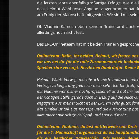
die letzten Jahre ebenfalls großartige Erfolge, wie d
dass Helmut Wahl unser Angebot angenommen hat, fre
am Erfolg der Mannschaft mitgewirkt. Wir sind mit seine
Ob Vladmir Kames neben seinem Traineramt auch wied
allerdings noch nicht fest.
Das ERC-Onlineteam hat mit beiden Trainern gesproche
Onlineteam: Hallo, ihr beiden. Helmut, wir freuen un
wir uns bei dir für die tolle Zusammenarbeit bedanke
Spielberichte versorgt. Herzlichen Dank dafür. Deine 
Helmut Wahl: Vorweg möchte ich mich natürlich auch 
Vertragsverlängerung freue ich mich sehr. Ich bin froh, 
mit Vladimir war bisher hochprofessionell und hat mir viel
der richtigen Stelle, gerade auch in Bezug auf die Nachwu
engagiert. Aus meiner Sicht ist der ERC ein sehr guter, fam
das Umfeld ist toll. Das Konzept und die Ausrichtung pas
alles macht mir richtig viel Spaß und Lust auf mehr.
Onlineteam: Vladimir, du bist mittlerweile zum Dreh
für die 1. Mannschaft organisierst du als hauptamtli
dir ein herzliches Dankeschön. Wir wissen deine