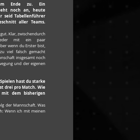
em Ende zu. Ein 
steht noch an, heute 
r seid Tabellenführer 
chnitt aller Teams. 
s gut. Klar, zwischendurch 
der mit ein paar 
er wenn du Erster bist, 
zu viel falsch gemacht 
nnschaft insgesamt noch 
wegung und der eigenen 
 Spielen hast du starke 
st drei pro Match. Wie 
 mit dem bisherigen 
folg der Mannschaft. Was 
ch: Wenn ich mit meinen 