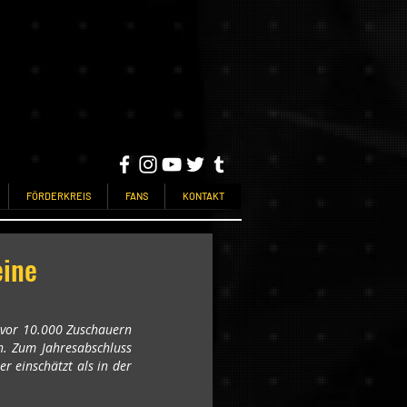
FÖRDERKREIS
FANS
KONTAKT
eine
 vor 10.000 Zuschauern 
n. Zum Jahresabschluss 
r einschätzt als in der 