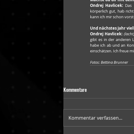
Ondrej Havlicek:
 Das 
körperlich gut, hab rich
kann ich mir schon vorste
Und nächstes Jahr viel
Ondrej Havlicek:
(lacht
gibt es in der anderen 
habe ich ab und an Kon
einschätzen. Ich freue m
Fotos: Bettina Brunner
Kommentare
Kommentar verfassen...