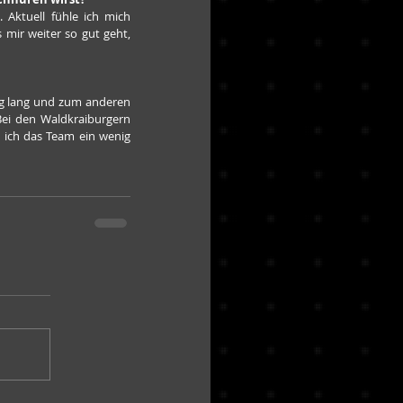
Aktuell fühle ich mich 
 mir weiter so gut geht, 
tig lang und zum anderen 
ei den Waldkraiburgern 
ich das Team ein wenig 