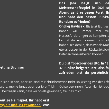
Das Jahr neigt sich d
Meisterschaftsspiel in 2023 
Abend geht es gegen Forst. Ih
und habt den besten Punktes
Rundum zufrieden?
Ondrej Havlicek:
 Bis jetzt läuft e
haben wir immer mal wie
Herausforderungen zu kämpfen, ab
kannst du erst einmal nicht all
haben. Ich denke, dass wir als Ma
etwas besser in der Rückwärtsbe
Defensivzone arbeiten können.
Du bist Topscorer des ERC. In 13
Bettina Brunner
37 Punkte beigesteuert, also fa
zufrieden bist du persönlich
e sind schön, aber sie sind mir ehrlicherweise nicht so wichtig wie der Er
 score, meine Jungs aber verlieren? Ich möchte gewinnen. Aber klar ist do
 beitragen kann, dass wir Spiele gewinnen, freut es mich.
utige Heimspiel. Ihr habt erst 
gespielt und 7:3 gewonnen
. Was 