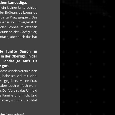
schen Landesliga.
n ein kleiner Unterschied. 
der Brûleurs de Loups de 
parta Prag gespielt. Das 
Genauso unvergesslich 
oder Schnee im offenen 
unn spielst. 
(lacht)
 Klar, 
nfach, aber auch das hat 
le fünfte Saison in 
in der Oberliga, in der 
 Landesliga aufs Eis 
o gut?
 dass wir als Verein einen 
 habe ich viel mit Vladi 
it gegeben. Meine Frau 
aber auch einfach wohl, 
. Der Verein, das Umfeld 
e Familie und mich. Und 
aben, ist uns Stabilität 
schnüren wirst?