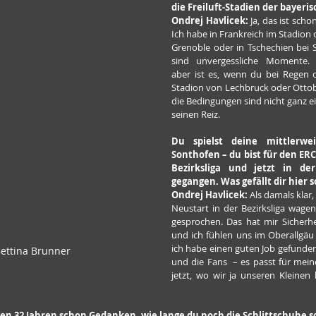
die Freiluft-Stadien der bayeri
Ondrej Havlicek:
 Ja, das ist scho
Ich habe in Frankreich im Stadion 
Grenoble oder in Tschechien bei S
sind unvergessliche Momente. 
aber ist es, wenn du bei Regen 
Stadion von Lechbruck oder Ottobr
die Bedingungen sind nicht ganz ei
seinen Reiz.
Du spielst deine mittlerwei
Sonthofen – du bist für den ERC 
Bezirksliga und jetzt in der
gegangen. Was gefällt dir hier s
Ondrej Havlicek: 
Als damals klar,
Neustart in der Bezirksliga wagen,
gesprochen. Das hat mir Sicherhe
und ich fühlen uns im Oberallgäu 
ich habe einen guten Job gefunden
Bettina Brunner
und die Fans  – es passt für mein
jetzt, wo wir ja unseren Kleinen h
nen 32 Jahren schon Gedanken, wie lange du noch die Schlittschuhe 