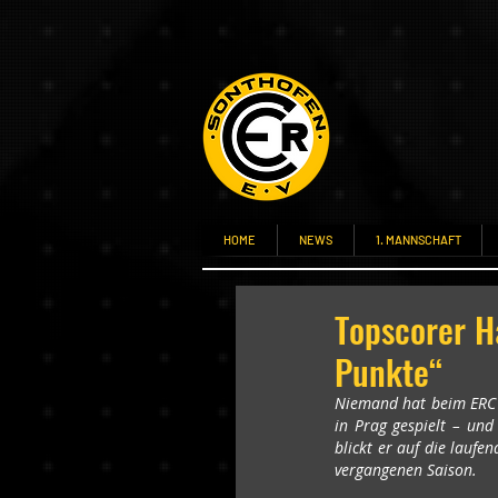
HOME
NEWS
1. MANNSCHAFT
Topscorer H
Punkte“
Niemand hat beim ERC S
in Prag gespielt – und
blickt er auf die laufe
vergangenen Saison.