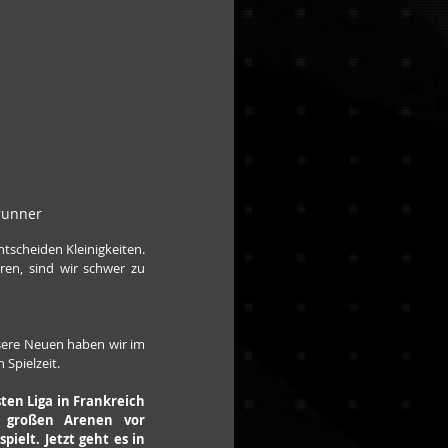
Brunner
scheiden Kleinigkeiten. 
ren, sind wir schwer zu 
ere Neuen haben wir im 
 Spielzeit.
ten Liga in Frankreich 
 großen Arenen vor 
ielt. Jetzt geht es in 