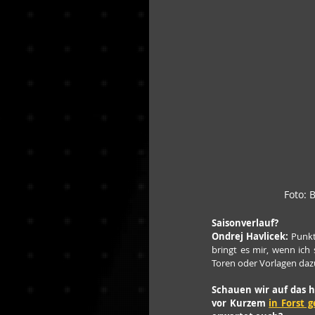
Foto: 
Saisonverlauf?
Ondrej Havlicek:
 Punkt
bringt es mir, wenn ich
Toren oder Vorlagen dazu
Schauen wir auf das he
vor Kurzem 
in Forst 