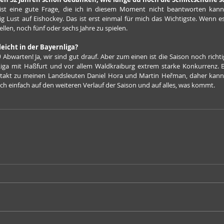
ist eine gute Frage, die ich in diesem Moment nicht beantworten kann. 
tig Lust auf Eishockey. Das ist erst einmal für mich das Wichtigste. Wenn es
llen, noch fünf oder sechs Jahre zu spielen.
leicht in der Bayernliga?
)
 Abwarten! Ja, wir sind gut drauf. Aber zum einen ist die Saison noch rich
Liga mit Haßfurt und vor allem Waldkraiburg extrem starke Konkurrenz. B
takt zu meinen Landsleuten Daniel Hora und Martin Heřman, daher kann 
ich einfach auf den weiteren Verlauf der Saison und auf alles, was kommt.