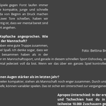
Spiele gegen Forst laufen immer 
ne kompakte, junge und schnelle 
da von Beginn an Druck machen 
zwei Tore schießen, haben wir 
ig ist, dass wir mental bereit sind 
rt angehen.
opfsache angesprochen. Wie 
al der Mannschaft?
aben eine gute Truppe zusammen, 
el Spaß. Ich denke sogar, dass wir 
Foto: Bettina 
r beisammen haben als in der 
 im Mannschaftssport, und gerade in diesem schnellen Sport Eishockey, ent
tal jederzeit voll da bist. Wenn wir das über ein ganzes Spiel kontrollie
nen Augen stärker als im letzten Jahr?
pielen kompakter, stehen als Mannschaft noch enger zusammen. Durch uns
fe, können variabler spielen. Das ist sicher ein Unterschied zur vergangenen
Apropos Unterschied: In der ers
und Tschechien hast du in
teilweise 10.000 Zuschauern gesp