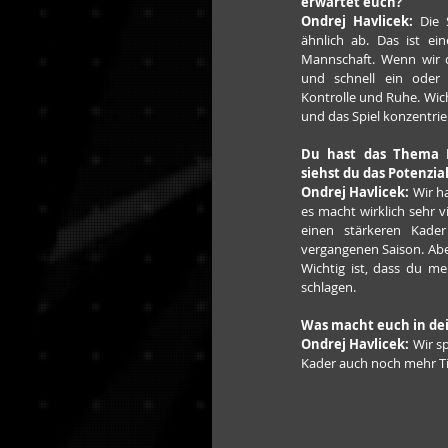
erwartet euch?
Ondrej Havlicek:
 Die 
ähnlich ab. Das ist ei
Mannschaft. Wenn wir 
und schnell ein oder 
Kontrolle und Ruhe. Wicht
und das Spiel konzentrie
Du hast das Thema K
siehst du das Potenzi
Ondrej Havlicek:
 Wir h
es macht wirklich sehr vi
einen stärkeren Kade
vergangenen Saison. Aber
Wichtig ist, dass du men
schlagen.
Was macht euch in dei
Ondrej Havlicek: 
Wir s
Kader auch noch mehr Tie