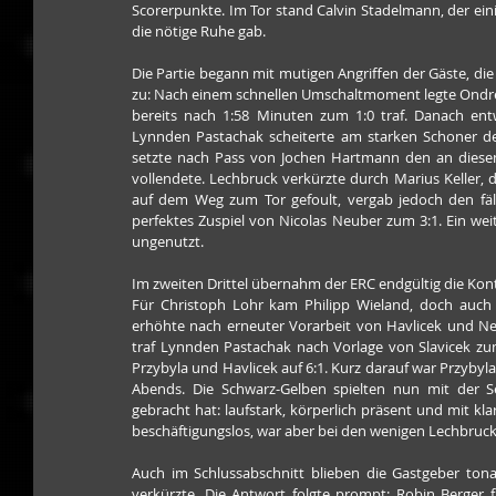
Scorerpunkte. Im Tor stand Calvin Stadelmann, der ei
die nötige Ruhe gab.
Die Partie begann mit mutigen Angriffen der Gäste, die
zu: Nach einem schnellen Umschaltmoment legte Ondrej Ha
bereits nach 1:58 Minuten zum 1:0 traf. Danach entwi
Lynnden Pastachak scheiterte am starken Schoner des
setzte nach Pass von Jochen Hartmann den an diesem 
vollendete. Lechbruck verkürzte durch Marius Keller,
auf dem Weg zum Tor gefoult, vergab jedoch den fäll
perfektes Zuspiel von Nicolas Neuber zum 3:1. Ein weite
ungenutzt.
Im zweiten Drittel übernahm der ERC endgültig die Kontr
Für Christoph Lohr kam Philipp Wieland, doch auch e
erhöhte nach erneuter Vorarbeit von Havlicek und Neu
traf Lynnden Pastachak nach Vorlage von Slavicek zum 
Przybyla und Havlicek auf 6:1. Kurz darauf war Przybyla 
Abends. Die Schwarz-Gelben spielten nun mit der Selb
gebracht hat: laufstark, körperlich präsent und mit kla
beschäftigungslos, war aber bei den wenigen Lechbruc
Auch im Schlussabschnitt blieben die Gastgeber ton
verkürzte. Die Antwort folgte prompt: Robin Berger f