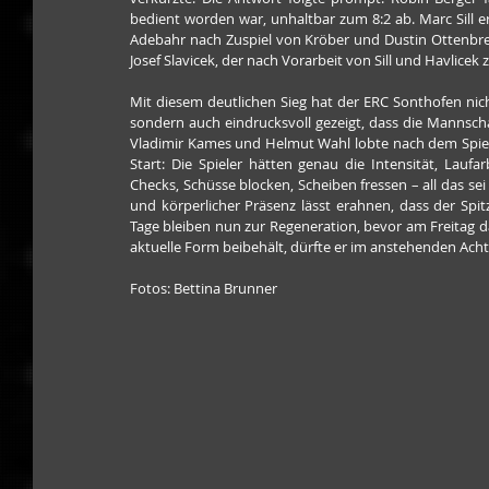
bedient worden war, unhaltbar zum 8:2 ab. Marc Sill e
Adebahr nach Zuspiel von Kröber und Dustin Ottenbreit
Josef Slavicek, der nach Vorarbeit von Sill und Havlicek
Mit diesem deutlichen Sieg hat der ERC Sonthofen nich
sondern auch eindrucksvoll gezeigt, dass die Mannschaf
Vladimir Kames und Helmut Wahl lobte nach dem Spiel 
Start: Die Spieler hätten genau die Intensität, Laufa
Checks, Schüsse blocken, Scheiben fressen – all das se
und körperlicher Präsenz lässt erahnen, dass der Spitz
Tage bleiben nun zur Regeneration, bevor am Freitag da
aktuelle Form beibehält, dürfte er im anstehenden Acht
Fotos: Bettina Brunner