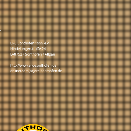
ERC Sonthofen 1999 e.V.
Hindelangerstraße 24
D-87527 Sonthofen / Allgäu
http://www.erc-sonthofen.de
onlineteam(at)erc-sonthofen.de