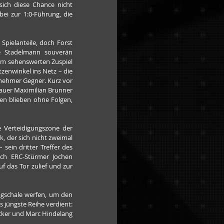
ch diese Chance nicht 
 zur 1:0-Führung, die 
pielanteile, doch Forst 
ie Stadelmann souverän 
em sehenswerten Zuspiel 
enwinkel ins Netz – die 
nehmer Gegner. Kurz vor 
auer Maximilian Brunner 
en blieben ohne Folgen, 
 Verteidigungszone der 
der sich nicht zweimal 
sein dritter Treffer des 
ich ERC-Stürmer Jochen 
 das Tor zulief und zur 
gschale werfen, um den 
jüngste Reihe verdient: 
cker und Marc Hindelang 