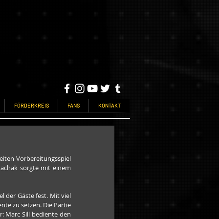
FÖRDERKREIS
FANS
KONTAKT
ten Vorbereitungsspiel 
achak sorgte mit einem 
der Gäste fest. Mit viel 
e zu setzen. Die Partie 
 Marc Sill bediente den 