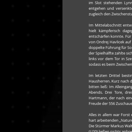
im Slot stehenden Lynn
entgehen und versenkte
zugleich den Zwischenst
Im Mittelabschnitt entw
hielt kämpferisch dage
entschärfen konnte. Für 
von Ondrej Havlicek auf 
doppelte Führung für So
der Spielhälfte zahlte s
links vor dem Tor in Sz
sodass es beim Zwischen
Im letzten Drittel best
Hausherren. Kurz nach d
bitten ließ: Im Alleinga
Abends. Drei Tore, dre
Hartmann, der nach eine
Freude der 556 Zuschaue
Alles in allem war Fors
hart arbeitenden „Natur
Die Stürmer Markus Walth
(U20) ließen nichts anb