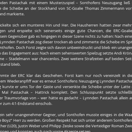
den Pastachak mit einem Musterzuspiel – Sonthofens Neuzugang ließ si
 die Scheibe an der Stockhand von SC-Goalie Thomas Zimmermann vorbei
and markierte.
ickelte sich ein munteres Hin und Her. Die Hausherren hatten zwar mehr S
gen und erspielte sich seinerseits einige gute Chancen, die ERC-Goal
sein Gegenüber gab es hingegen in dieser Szene nichts zu halten: Nach ein
Lynnden Pastachak zog dieser trocken ab und zimmerte die Scheibe im Spitz
nthofen. Doch Forst zeigte sich davon unbeeindruckt und blieb ein unange
ich das Engagement aus: Nach einem sehenswerten Spielzug setzte Andi Krön
ene – Stadelmann war chancenlos. Zwei weitere Strafzeiten auf beiden Seit
stand blieb.
immte der ERC klar das Geschehen. Forst kam nur noch vereinzelt in die
em Wiederanpfiff war es erneut Sonthofens Neuzugang Lynnden Pastachak, 
ng kurvte er ums Tor der Gäste und versenkte die Scheibe unter der Latte – 
i Mal Pastachak – Hattrick komplett. Den Schlusspunkt setzte schließl
r Traumvorlage von – wer hätte es gedacht – Lynnden Pastachak allein auf
r zum 4:1-Endstand einschob.
t ein sehr unangenehmer Gegner, und Sonthofen musste einiges in die Waa
e Boyz“ Herr zu werden. Großen Respekt hat sich unter anderem Sonthofens 
er (U20), Justin Weber und Philipp Zeiske sowie die Verteidiger Roman Zwi
rennen und konnten auch nach vorne Akzente setzen.