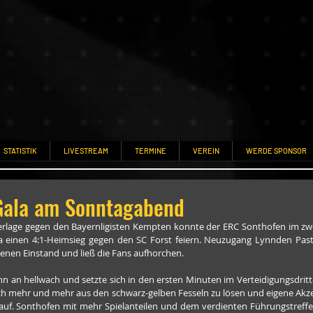
STATISTIK
LIVESTREAM
TERMINE
VEREIN
WERDE SPONSOR
Gala am Sonntagabend
lage gegen den Bayernligisten Kempten konnte der ERC Sonthofen im zwei
a einen 4:1-Heimsieg gegen den SC Forst feiern. Neuzugang Lynnden Past
genen Einstand und ließ die Fans aufhorchen.
 an hellwach und setzte sich in den ersten Minuten im Verteidigungsdrittel 
ch mehr und mehr aus den schwarz-gelben Fesseln zu lösen und eigene Akzent
uf. Sonthofen mit mehr Spielanteilen und dem verdienten Führungstreffer: