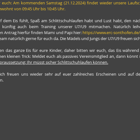
ür euch: Am kommenden Samstag (21.12.2024) findet wieder unsere Laufschu
 gewohnt von 09:45 Uhr bis 10:45 Uhr.
f dem Eis fühlt, Spaß am Schlittschuhlaufen habt und Lust habt, den näch
 künftig auch beim Training unserer U7/U9 mitmachen. Natürlich leih
n Antrag hierfür finden Mami und Papi hier: 
https://www.erc-sonthofen.d
team natürlich gerne für euch da. Die Mädels und Jungs der U7/U9 freuen sich 
en das ganze Eis für eure Kinder, daher bitten wir euch, das Eis während 
inen kleinen Trick: Meldet euch als passives Vereinsmitglied an, dann könnt 
oraussetzung: Ihr müsst sicher Schlittschuhlaufen können.
ch freuen uns wieder sehr auf euer zahlreiches Erscheinen und auf de
n.