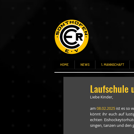
HOME
NEWS
1. MANNSCHAFT
Laufschule 
Liebe Kinder,
am 
08.02.2025 
ist es so 
könnt ihr euch auf lust
echten Eishockeytorhüt
singen, tanzen und den 