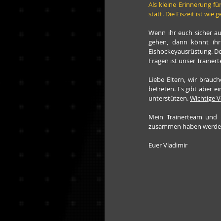
Als kleine Erinnerung f
statt. Die Eiszeit ist wie
Wenn ihr euch sicher au
gehen, dann könnt ihr
Eishockeyausrüstung. De
Fragen ist unser Trainer
Liebe Eltern, wir brauch
betreten. Es gibt aber e
unterstützen. 
Wichtige V
Mein Trainerteam und i
zusammen haben werde
Euer Vladimir