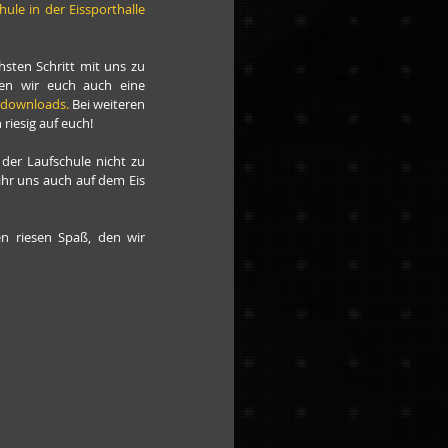
le in der Eissporthalle 
sten Schritt mit uns zu 
en wir euch auch eine 
e/downloads
.
 Bei weiteren 
riesig auf euch!
der Laufschule nicht zu 
ihr uns auch auf dem Eis 
n riesen Spaß, den wir 