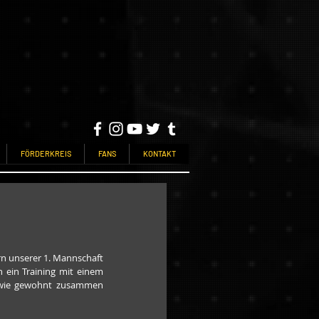
FÖRDERKREIS
FANS
KONTAKT
rn unserer 1. Mannschaft 
 ein Training mit einem 
n wie gewohnt zusammen 