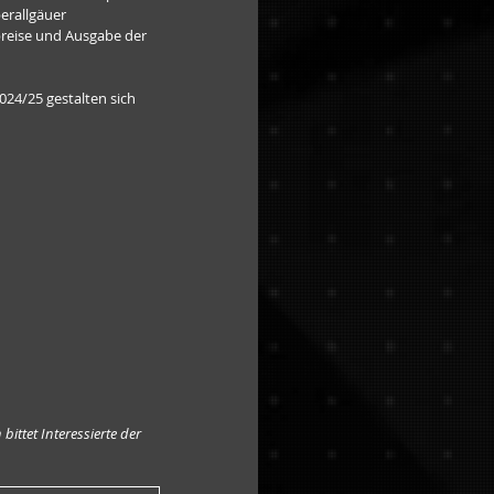
erallgäuer 
spreise und Ausgabe der 
2024/25 gestalten sich 
ittet Interessierte der 