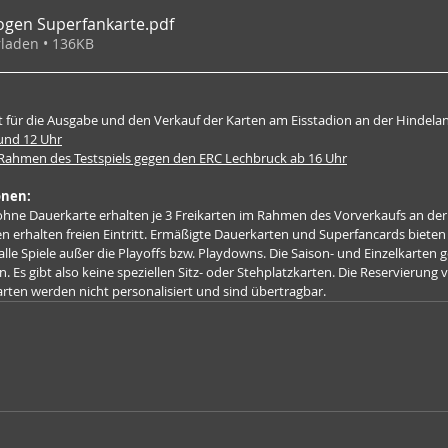
gen Superfankarte
.pdf
laden • 136KB
t für die Ausgabe und den Verkauf der Karten am Eisstadion an der Hindela
und 12 Uhr
 Rahmen des Testspiels gegen den ERC Lechbruck ab 16 Uhr
onen:
 ohne Dauerkarte erhalten je 3 Freikarten im Rahmen des Vorverkaufs an der
ren erhalten freien Eintritt. Ermäßigte Dauerkarten und Superfancards bieten 
le Spiele außer die Playoffs bzw. Playdowns. Die Saison- und Einzelkarten ge
 Es gibt also keine speziellen Sitz- oder Stehplatzkarten. Die Reservierung v
karten werden nicht personalisiert und sind übertragbar.