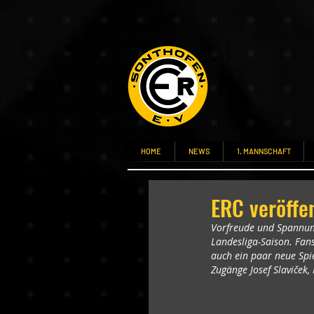
HOME
NEWS
1. MANNSCHAFT
ERC veröffen
Vorfreude und Spannung 
Landesliga-Saison. Fans
auch ein paar neue Spi
Zugänge Josef Slaviček, 