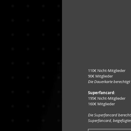
110€ Nicht-Mitglieder
90€ Mitglieder
Die Dauerkarte berechtig
Superfancard
:
195€ Nicht-Mitglieder
160€ Mitglieder
Die Superfancard berechtig
Superfancard, beigefügte