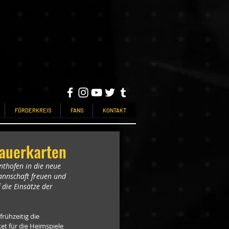
FÖRDERKREIS
FANS
KONTAKT
Dauerkarten
nthofen in die neue 
annschaft freuen und 
die Einsätze der 
frühzeitig die 
ket für die Heimspiele 