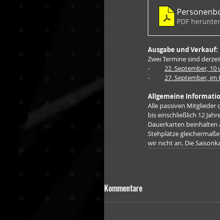
Personenbo
PDF herunter
Ausgabe und Verkauf:
Zwei Termine sind derzei
-          
22. September, 10 
-          
27. September, im
Allgemeine Informati
Alle passiven Mitglieder
bis einschließlich 12 Jah
Dauerkarten beinhalten al
Stehplätze gleichermaßen.
wir nicht an. Die Saison
Kommentare