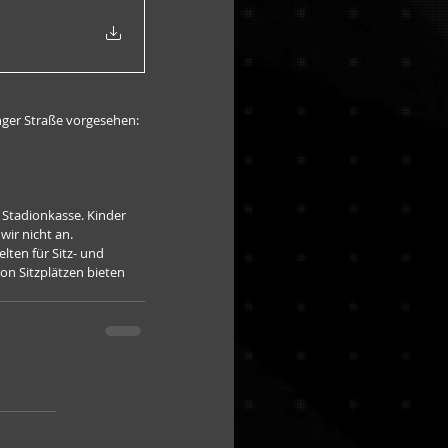
nger Straße vorgesehen:
 Stadionkasse. Kinder 
wir nicht an. 
lten für Sitz- und 
on Sitzplätzen bieten 