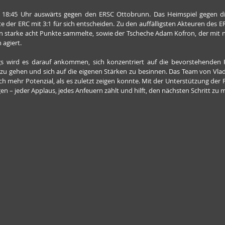
18:45 Uhr auswärts gegen den ERSC Ottobrunn. Das Heimspiel gegen di
er ERC mit 3:1 für sich entscheiden. Zu den auffälligsten Akteuren des ER
ien starke acht Punkte sammelte, sowie der Tscheche Adam Kofron, der mit 
 agiert.
s wird es darauf ankommen, sich konzentriert auf die bevorstehenden Par
s zu gehen und sich auf die eigenen Stärken zu besinnen. Das Team von Vl
ch mehr Potenzial, als es zuletzt zeigen konnte. Mit der Unterstützung der
n – jeder Applaus, jedes Anfeuern zählt und hilft, den nächsten Schritt zu 