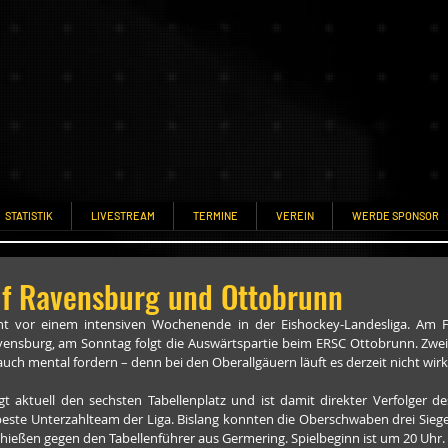
STATISTIK
LIVESTREAM
TERMINE
VEREIN
WERDE SPONSOR
auf Ravensburg und Ottobrunn
t vor einem intensiven Wochenende in der Eishockey-Landesliga. Am Fr
nsburg, am Sonntag folgt die Auswärtspartie beim ERSC Ottobrunn. Zwei 
auch mental fordern – denn bei den Oberallgäuern läuft es derzeit nicht wirk
t aktuell den sechsten Tabellenplatz und ist damit direkter Verfolger des
beste Unterzahlteam der Liga. Bislang konnten die Oberschwaben drei Siege 
chießen gegen den Tabellenführer aus Germering. Spielbeginn ist um 20 Uhr.