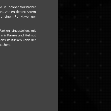
e Münchner Vorstädter 
SC zählen derzeit Artem 
nur einem Punkt weniger 
tien einzustellen, mit 
adimír Kames und Helmut 
 Fans im Rücken kann der 
machen.