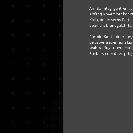
Am Sonntag geht es ab 
Anfang November konnte d
Klein, der in sechs Part
ebenfalls brandgefährlich
Für die Sonthofner Jung
Selbstvertrauen aufs Ei
Wahl verfügt über deutli
Funke wieder überspringe