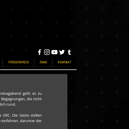
FÖRDERKREIS
FANS
KONTAKT
eitagabend geht es zu 
Begegnungen, die nicht 
lich rund.
 ERC. Die Gäste stellen 
einfahren, darunter der 