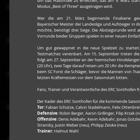
um das Halbfinale zu erreichen, das am 9. März start
Modus „Best of Three“ ausgetragen wird.
Wer die am 21. März beginnende Finalserie ge
Bayerischer Meister der Landesliga und Aufsteiger in di
möchte, benötigt drei Siege. Die Abstiegsrunde wird a
Vorrunde beider Gruppen spielen in einer neuen
Einfac
Um gut gewappnet in die neue Spielzeit zu starten,
Testmatches vereinbart. Am 15. September treten die
folgt am 27. September an der heimischen Hindelanger
(20 Uhr), zwei Tage darauf reisen um 20 Uhr die Kempt
beim SC Forst die Schläger, bevor die Mannen von Tra
letzten Kräftemessen vor dem Saisonstart bitten.
Fans, Trainer und Verantwortliche des ERC Sonthofen fre
Der Kader des ERC Sonthofen für die kommende Saison si
Tor
: Fabian Schütze, Calvin Stadelmann, Felix Ottenbrei
Defensive
: Robin Berger, Aaron Grillinger, Filip Krza
Offensive
: Denis Adebahr, Kevin Adebahr, Jonas Gotzler
Stransky, Justin Weber (neu), Philipp Zeiske (neu)
Trainer
: Helmut Wahl