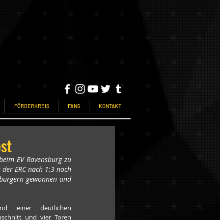
FÖRDERKREIS
FANS
KONTAKT
st
beim EV Ravensburg zu 
 der ERC nach 1:3 noch 
nsburgern gewonnen und 
nd einer deutlichen 
schnitt und vier Toren 