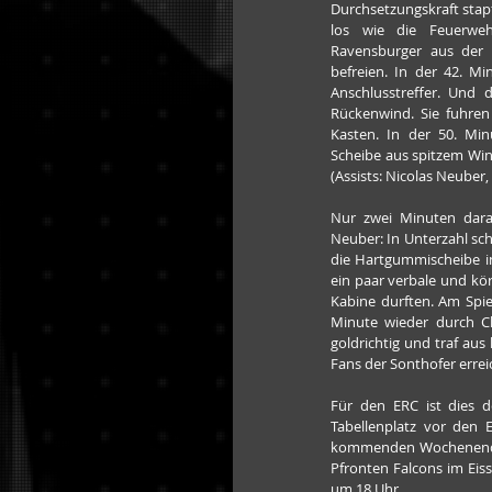
Durchsetzungskraft stapf
los wie die Feuerwehr
Ravensburger aus der 
befreien. In der 42. Mi
Anschlusstreffer. Und 
Rückenwind. Sie fuhren
Kasten. In der 50. Mi
Scheibe aus spitzem Win
(Assists: Nicolas Neuber,
Nur zwei Minuten darau
Neuber: In Unterzahl sc
die Hartgummischeibe in
ein paar verbale und körp
Kabine durften. Am Spiel
Minute wieder durch Ch
goldrichtig und traf au
Fans der Sonthofer erre
Für den ERC ist dies d
Tabellenplatz vor den 
kommenden Wochenende s
Pfronten Falcons im Eis
um 18 Uhr.