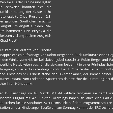
ten sie aus der Kabine und legten 
. Zeitweise konnten sich die 
Umklammerung der Gäste nicht 
nute erzielte Chad Frost den 2:3-
der gab den Sonthofern mächtig 
 Angriff um Angriff auf den EVR-
nute hämmerte Dan Przybyla die 
kel zum viel umjubelten Ausgleich 
 Chad Frost).
f kam der Auftritt von Nicolas 
hnappte er sich auf Vorlage von Robin Berger den Puck, umkurvte einen Geg
 den Winkel zum 4:3. Im kollektiven Jubel tauschten Robin Berger und Ra
erliche Nettigkeiten aus, für die sie dann beide mit je einer Fünf-plus-Spiel
ausgang änderte dies allerdings nichts. Der ERC hatte die Partie im Griff 
ad Frost das 5:3. Erneut stand der US-Amerikaner, der immer besser i
s kurzer Distanz zum Endstand. Spätestens da erreichte die Stimmung bei d
ichte ihren Höhepunkt.
er 15. Saisonsieg im 16. Match. Mit 44 Zählern rangieren sie damit we
Eisbären Burgau mit 42 Punkten. Allerdings haben sie auch eine Partie 
tehen für die Sonthofer zwei Heimspiele auf dem Programm: Am Freitag
stadion an der Hindelanger Straße an, am Sonntag kommt der ERC Lechbruck