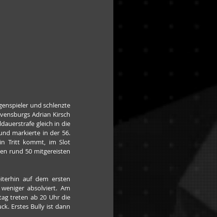
enspieler und schlenzte 
vensburgs Adrian Kirsch 
dauerstrafe gleich in die 
und markierte in der 56. 
n Tritt kommt, im Slot 
en rund 50 mitgereisten 
iterhin auf dem ersten 
weniger absolviert. Am 
 treten ab 20 Uhr die 
. Erstes Bully ist dann 