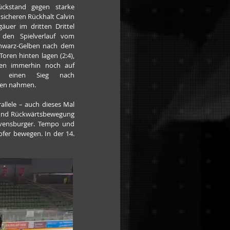
ckstand gegen starke 
sicheren Rückhalt Calvin 
uer im dritten Drittel 
 den Spielverlauf vom 
hwarz-Gelben nach dem 
Toren hinten lagen (2:4), 
en immerhin noch auf 
d einen Sieg nach 
fen nahmen.
allele – auch dieses Mal 
 und Rückwärtsbewegung 
avensburger. Tempo und 
fer bewegen. In der 14. 