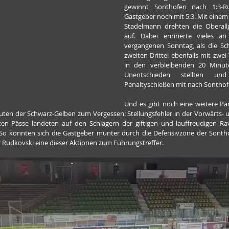
gewinnt Sonthofen nach 1:3-Rü
Gastgeber noch mit 5:3. Mit einem 
Stadelmann drehten die Oberallgä
auf. Dabei erinnerte vieles an
vergangenen Sonntag, als die Sc
zweiten Drittel ebenfalls mit zwei 
in den verbleibenden 20 Minut
Unentschieden stellten un
Penaltyschießen mit nach Sontho
Und es gibt noch eine weitere Par
uten der Schwarz-Gelben zum Vergessen: Stellungsfehler in der Vorwärts-
sten Pässe landeten auf den Schlägern der giftigen und lauffreudigen R
 So konnten sich die Gastgeber munter durch die Defensivzone der Sontho
 Rudkovski eine dieser Aktionen zum Führungstreffer.