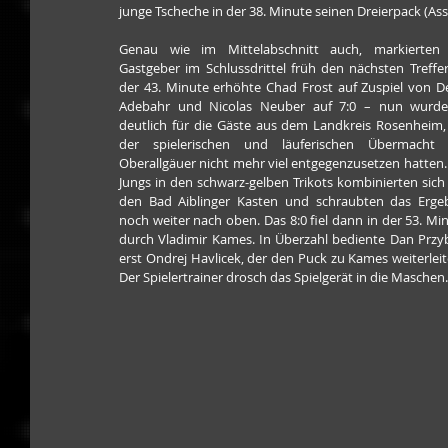
junge Tscheche in der 38. Minute seinen Dreierpack (Assi
Genau wie im Mittelabschnitt auch, markierten d
Gastgeber im Schlussdrittel früh den nächsten Treffer:
der 43. Minute erhöhte Chad Frost auf Zuspiel von De
Adebahr und Nicolas Neuber auf 7:0 – nun wurde 
deutlich für die Gäste aus dem Landkreis Rosenheim, 
der spielerischen und läuferischen Übermacht d
Oberallgäuer nicht mehr viel entgegenzusetzen hatten. 
Jungs in den schwarz-gelben Trikots kombinierten sich 
den Bad Aiblinger Kasten und schraubten das Ergeb
noch weiter nach oben. Das 8:0 fiel dann in der 53. Min
durch Vladimir Kames. In Überzahl bediente Dan Przyb
erst Ondrej Havlicek, der den Puck zu Kames weiterleite
Der Spielertrainer drosch das Spielgerät in die Maschen.