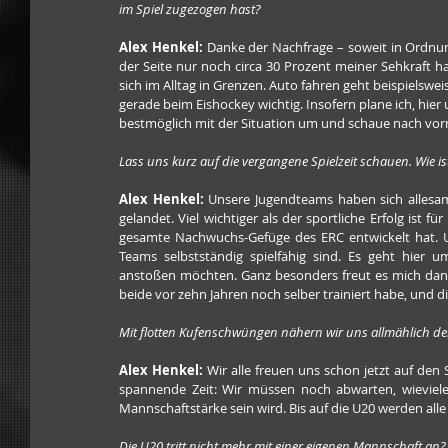
im Spiel zugezogen hast?
Alex Henkel:
 Danke der Nachfrage – soweit in Ordnung
der Seite nur noch circa 30 Prozent meiner Sehkraft hab
sich im Alltag in Grenzen. Auto fahren geht beispielswe
gerade beim Eishockey wichtig. Insofern plane ich, hier
bestmöglich mit der Situation um und schaue nach vorn
Lass uns kurz auf die vergangene Spielzeit schauen. Wie i
Alex Henkel: 
Unsere Jugendteams haben sich allesam
gelandet. Viel wichtiger als der sportliche Erfolg ist f
gesamte Nachwuchs-Gefüge des ERC entwickelt hat. Und
Teams selbstständig spielfähig sind. Es geht hier u
anstoßen möchten. Ganz besonders freut es mich dann 
beide vor zehn Jahren noch selber trainiert habe, und di
Mit flotten Kufenschwüngen nähern wir uns allmählich der 
Alex Henkel: 
Wir alle freuen uns schon jetzt auf den
spannende Zeit: Wir müssen noch abwarten, wieviele
Mannschaftstärke sein wird. Bis auf die U20 werden all
Die U20 tritt nicht mehr mit einer eigenen Mannschaft an?