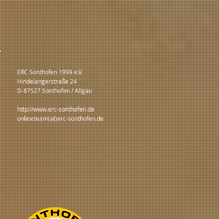
ERC Sonthofen 1999 e.V.
Hindelangerstraße 24
D-87527 Sonthofen / Allgäu
http://www.erc-sonthofen.de
onlineteam(at)erc-sonthofen.de