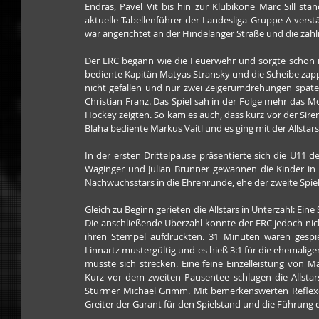
Endras, Pavel Vit bis hin zur Klubikone Marc Sill st
aktuelle Tabellenführer der Landesliga Gruppe A vers
war angerichtet an der Hindelanger Straße und die zahl
Der ERC begann wie die Feuerwehr und sorgte schon in 
bediente Kapitän Matyas Stransky und die Scheibe zappel
nicht gefallen und nur zwei Zeigerumdrehungen später 
Christian Franz. Das Spiel sah in der Folge mehr das Mo
Hockey zeigten. So kam es auch, dass kurz vor der Siren
Blaha bediente Markus Vaitl und es ging mit der Allstar
In der ersten Drittelpause präsentierte sich die U11
Waginger und Julian Brunner gewannen die Kinder in d
Nachwuchsstars in die Ehrenrunde, ehe der zweite Spie
Gleich zu Beginn gerieten die Allstars in Unterzahl: Ein
Die anschließende Überzahl konnte der ERC jedoch nicht
ihren Stempel aufdrückten. 31 Minuten waren gespiel
Linnartz mustergültig und es hieß 3:1 für die ehemaligen
musste sich strecken. Eine feine Einzelleistung von M
Kurz vor dem zweiten Pausentee schlugen die Allstars
Stürmer Michael Grimm. Mit bemerkenswerten Reflexe
Greiter der Garant für den Spielstand und die Führung de