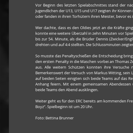
Vor Beginn des letzten Spielabschnittes stand der nä
Jugendlichen der U13, U15 und U17 zeigten ihr Können i
oder fanden in ihren Torhütern ihren Meister, bevor es in
Wer dachte, dass es den Oldies jetzt an die Kräfte gin
konnte eine weitere Überzahl in zehn Minuten vor Spiel
bis zur 54. Minute, als die Brüder Dennis (Zwicker/Eng
drehten und auf 4:4 stellten. Die Schlussminuten zeigt
So musste das Penaltyschießen die Entscheidung bringe
den ersten Penalty in die Maschen vorbei an Thomas Zell
aus. Alle weitern Schützen konnten ihre Versuche n
Bemerkenswert der Versuch von Markus Witting, sein Lup
auf beiden Seiten einigten sich beide Teams auf das 
Anhang feiern. Mit einem gemeinsamen Abendessen u
beide Teams den Abend ausklingen.
Weiter geht es für den ERC bereits am kommenden Frei
Boyz“. Spielbeginn ist um 20 Uhr.
Foto: Bettina Brunner