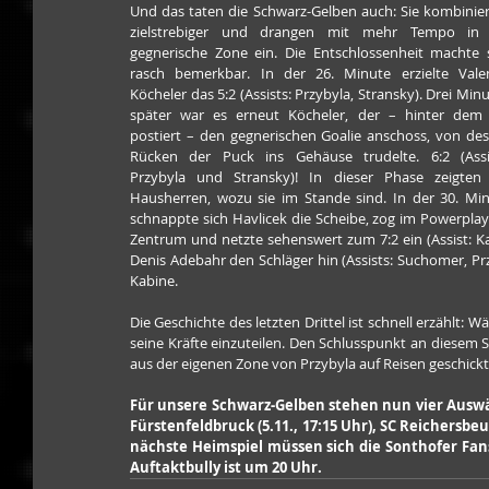
Und das taten die Schwarz-Gelben auch: Sie kombinier
zielstrebiger und drangen mit mehr Tempo in d
gegnerische Zone ein. Die Entschlossenheit machte s
rasch bemerkbar. In der 26. Minute erzielte Valen
Köcheler das 5:2 (Assists: Przybyla, Stransky). Drei Minu
später war es erneut Köcheler, der – hinter dem 
postiert – den gegnerischen Goalie anschoss, von des
Rücken der Puck ins Gehäuse trudelte. 6:2 (Assis
Przybyla und Stransky)! In dieser Phase zeigten 
Hausherren, wozu sie im Stande sind. In der 30. Min
schnappte sich Havlicek die Scheibe, zog im Powerplay 
Zentrum und netzte sehenswert zum 7:2 ein (Assist: Kam
Denis Adebahr den Schläger hin (Assists: Suchomer, Przy
Kabine. 
Die Geschichte des letzten Drittel ist schnell erzählt: 
seine Kräfte einzuteilen. Den Schlusspunkt an diesem 
aus der eigenen Zone von Przybyla auf Reisen geschickt
Für unsere Schwarz-Gelben stehen nun vier Auswärt
Fürstenfeldbruck (5.11., 17:15 Uhr), SC Reichersbeue
nächste Heimspiel müssen sich die Sonthofer Fans
Auftaktbully ist um 20 Uhr.