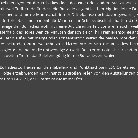
pielüberlegenheit der Bullladies doch das eine oder andere Mal zu wünsche
 zwei Treffern dafür, dass die Bullladies eigentlich beruhigt ins letzte Dri
esehen und meine Mannschaft in der Drittelpause noch davor gewarnt“, 
 Drittels. Nach nur eineinhalb Minuten im Schlussabschnitt hatten die 
 einige der Bullladies wohl nur eine Art Ehrentreffer, vor allem auch, wei
sserhalb des Tores wenige Minuten danach gleich ihr Premierentor gelan
te. Denn außer mit mangelnder Konzentration waren die beiden Tore der 
75 Sekunden zum 3:4 nicht zu erklären. Wobei sich die Bullladies beim
reagierte und nahm die notwendige Auszeit. Doch er musste bis zur letzten 
m zweiten Treffer das Spiel endgültig für die Bullladies entschied.
Bullladies zu Hause auf den Tabellen- und Punktnachbarn ESC Geretsried.
 in Folge erzielt werden kann, hängt zu großen Teilen von den Aufstellunge
st um 11:45 Uhr, der Eintritt ist wie immer frei.