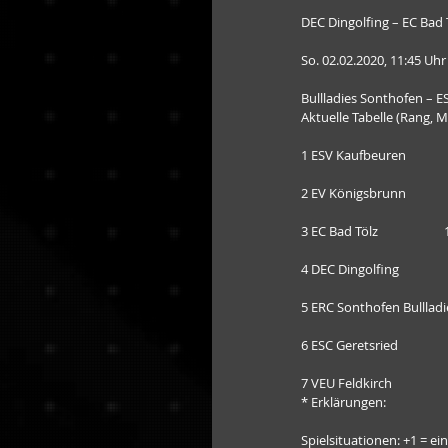
DEC Dingolfing – EC Bad 
So. 02.02.2020, 11:45 Uhr
Bullladies Sonthofen – E
Aktuelle Tabelle (Rang, 
1 ESV Kaufbeuren             
2 EV Königsbrunn             
3 EC Bad Tölz                   
4 DEC Dingolfing                
5 ERC Sonthofen Bullladies 
6 ESC Geretsried                
7 VEU Feldkirch                  
* Erklärungen:
Spielsituationen: +1 = e