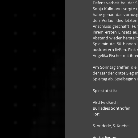
Defensivarbeit bei der S
Sonja Kullmann sorgte mit
habe genau das vorausg
den Verlauf des letzten
Anschluss geschafft. Für
ihrem ersten Einsatz au
Abstand wieder herstell
Spielminute 50 binnen 
auskontern ließen. Fink 
Angelika Fischer mit ihre
Am Sonntag treffen die 
der Isar der dritte Sieg
Spieltag ab. Spielbeginn i
Spielstatistik:
VEU Feldkirch
Bullladies Sonthofen
Tor:
S. Anderle, S. Knebel
Verteidigung: