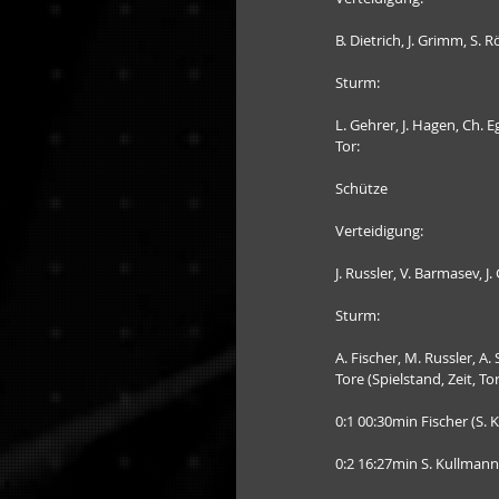
B. Dietrich, J. Grimm, S. R
Sturm:
L. Gehrer, J. Hagen, Ch. E
Tor:
Schütze
Verteidigung:
J. Russler, V. Barmasev, J
Sturm:
A. Fischer, M. Russler, A
Tore (Spielstand, Zeit, To
0:1 00:30min Fischer (S.
0:2 16:27min S. Kullmann