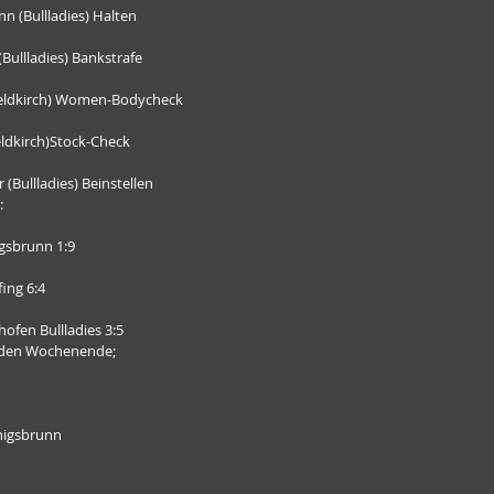
n (Bullladies) Halten
(Bullladies) Bankstrafe
eldkirch) Women-Bodycheck
eldkirch)Stock-Check
(Bullladies) Beinstellen
:
igsbrunn 1:9
ing 6:4
hofen Bullladies 3:5
den Wochenende;
nigsbrunn