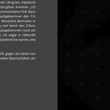
n übrig lies. Kapitänin 
ttel gehen konnten. „Ich 
kommentierte Fink dann 
Gastgeberinnen den 1:3-
l Alexandra Barmasev in 
g und damit den 3-Tore-
Gastgeberinnen rund um 
 2:4 sogar in Überzahl 
Spielminute warten, ehe 
 Ob gegen die Gäste von 
n beider Mannschaften am 