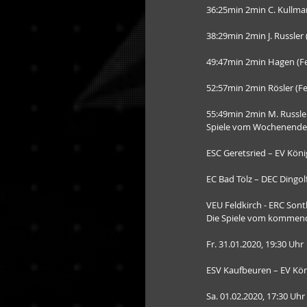
36:25min 2min C. Kullman
38:29min 2min J. Russler 
49:47min 2min Hagen (F
52:57min 2min Rösler (F
55:49min 2min M. Russler 
Spiele vom Wochenende
ESC Geretsried – EV Kön
EC Bad Tölz – DEC Dingolf
VEU Feldkirch - ERC Sont
Die Spiele vom kommen
Fr. 31.01.2020, 19:30 Uhr
ESV Kaufbeuren – EV Kö
Sa. 01.02.2020, 17:30 Uhr