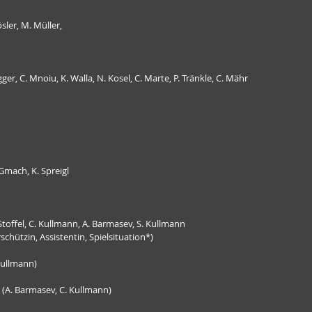
ösler, M. Müller,
gger, C. Mnoiu, K. Walla, N. Kosel, C. Marte, P. Tränkle, C. Mähr
. Gmach, K. Spreigl
. Stoffel, C. Kullmann, A. Barmasev, S. Kullmann
rschützin, Assistentin, Spielsituation*)
 Kullmann)
 (A. Barmasev, C. Kullmann)