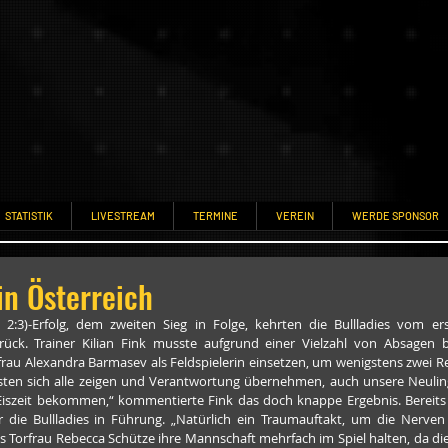
STATISTIK
LIVESTREAM
TERMINE
VEREIN
WERDE SPONSOR
in Österreich
, 2:3)-Erfolg, dem zweiten Sieg in Folge, kehrten die Bullladies vom ers
rück. Trainer Kilian Fink musste aufgrund einer Vielzahl von Absagen be
frau Alexandra Barmasev als Feldspielerin einsetzen, um wenigstens zwei R
en sich alle zeigen und Verantwortung übernehmen, auch unsere Neulinge
Eiszeit bekommen,“ kommentierte Fink das doch knappe Ergebnis. Bereits 
r die Bullladies in Führung. „Natürlich ein Traumauftakt, um die Nerven 
 Torfrau Rebecca Schütze ihre Mannschaft mehrfach im Spiel halten, da die