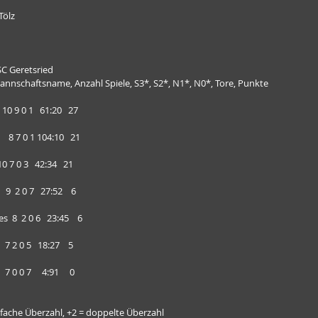
Tölz
SC Geretsried
Mannschaftsname, Anzahl Spiele, S3*, S2*, N1*, N0*, Tore, Punkte
  10 9 0 1   61:20   27
     8 7 0 1 104:10   21
   10 7 0 3   42:34   21
   9  2 0 7   27:52    6
 8  2 0 6   23:45    6
   7 2 0 5   18:27    5
   7 0 0 7     4:91     0
infache Überzahl, +2 = doppelte Überzahl