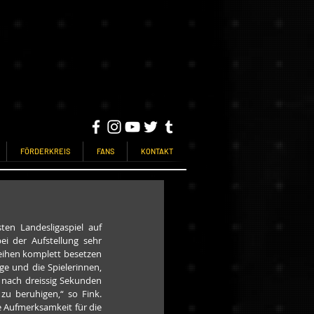
FÖRDERKREIS
FANS
KONTAKT
ten Landesligaspiel auf 
i der Aufstellung sehr 
eihen komplett besetzen 
 und die Spielerinnen, 
nach dreissig Sekunden 
zu beruhigen,“ so Fink. 
 Aufmerksamkeit für die 