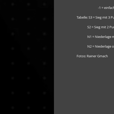
                 
Tabelle: S3 = Sieg mit 3 
              S2 = Sie
              N1 = Ni
              N2 = N
Fotos: Rainer Gmach