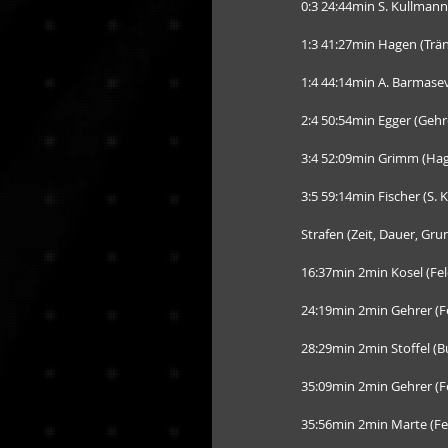
0:3 24:44min S. Kullmann
1:3 41:27min Hagen (Trän
1:4 44:14min A. Barmasev
2:4 50:54min Egger (Gehre
3:4 52:09min Grimm (Ha
3:5 59:14min Fischer (S.
Strafen (Zeit, Dauer, Grun
16:37min 2min Kosel (Fel
24:19min 2min Gehrer (F
28:29min 2min Stoffel (B
35:09min 2min Gehrer (
35:56min 2min Marte (Fel