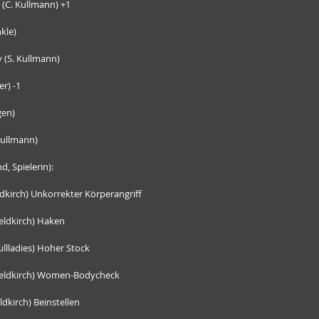
 (C. Kullmann) +1
kle)
 (S. Kullmann)
r) -1
gen)
 Kullmann)
d, Spielerin):
dkirch) Unkorrekter Körperangriff
eldkirch) Haken
ullladies) Hoher Stock
Feldkirch) Women-Bodycheck
dkirch) Beinstellen