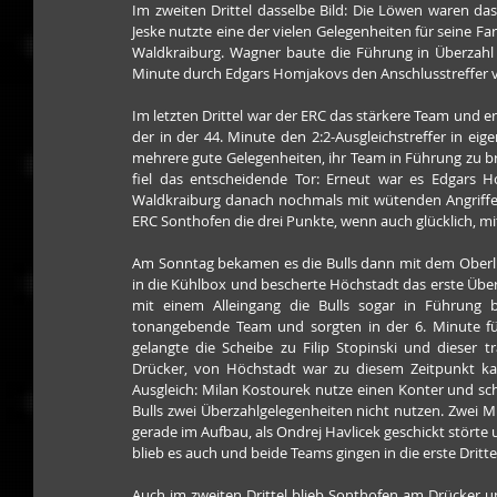
Im zweiten Drittel dasselbe Bild: Die Löwen waren das
Jeske nutzte eine der vielen Gelegenheiten für seine Fa
Waldkraiburg. Wagner baute die Führung in Überzahl a
Minute durch Edgars Homjakovs den Anschlusstreffer ver
Im letzten Drittel war der ERC das stärkere Team und ers
der in der 44. Minute den 2:2-Ausgleichstreffer in eig
mehrere gute Gelegenheiten, ihr Team in Führung zu bri
fiel das entscheidende Tor: Erneut war es Edgars Ho
Waldkraiburg danach nochmals mit wütenden Angriffen,
ERC Sonthofen die drei Punkte, wenn auch glücklich, mit
Am Sonntag bekamen es die Bulls dann mit dem Oberlig
in die Kühlbox und bescherte Höchstadt das erste Überz
mit einem Alleingang die Bulls sogar in Führung 
tonangebende Team und sorgten in der 6. Minute fü
gelangte die Scheibe zu Filip Stopinski und dieser t
Drücker, von Höchstadt war zu diesem Zeitpunkt ka
Ausgleich: Milan Kostourek nutze einen Konter und sc
Bulls zwei Überzahlgelegenheiten nicht nutzen. Zwei M
gerade im Aufbau, als Ondrej Havlicek geschickt störte u
blieb es auch und beide Teams gingen in die erste Dritt
Auch im zweiten Drittel blieb Sonthofen am Drücker un