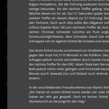
Edgars Homjakovs, der die Führung ausbauen konnte. 
wenige Sekunden, bis der nächste Treffer gelang. Vl
fälschte diesen ins Tor ab. Nur 51 Sekunden später dur
zweiten Treffer an diesem Abend zur 5:1-Führung. Da
den Torhüter. Doch auch dies sollte den Alligators nic
schloss Kapitän Marc Sill zum nächsten Treffer ab. Nun 
rächen: Christian Schneider rutschte ein Puck ung
Einschussmöglichkeiten, aber Schneider stand nun wie
schnappte sich im eigenen Drittel die Scheibe und verwe
Das letzte Drittel wurde zunehmend von Strafzeiten b
gegen den Kopf mit 2+10 Minuten in die Kühlbox. Das nu
schlugen jedoch zurück und stellten durch Santeri Ovas
der nächste Treffer für den ERC: Adam Skala kam frei v
Bulls jedoch nichts mehr gelingen und Höchstadt bäumte 
Minute durch Seewald (2x) und Dolezal noch dreimal. D
ändern.
In der anschließenden Pressekonferenz war Martin Ekrt z
„Wir hätten im ersten Drittel heute wieder vier oder fü
haben wir sehr gut gespielt. Doch im letzten Dritte
Glückwunsch an die Jungs für den Sieg.“