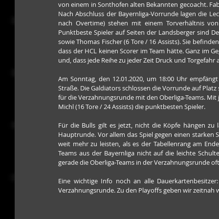
von einem in Sonthofen alten Bekannten gecoacht. Fab
Nach Abschluss der Bayernliga-Vorrunde lagen die Lech
nach Overtime) stehen mit einem Torverhältnis von
Punktbeste Spieler auf Seiten der Landsberger sind Denni
sowie Thomas Fischer (6 Tore / 16 Assists). Sie befinden
dass der HCL keinen Scorer im Team hätte. Ganz im Gege
und, dass jede Reihe zu jeder Zeit Druck und Torgefahr
Am Sonntag, den 12.01.2020, um 18:00 Uhr empfängt 
Straße. Die Galdiators schlossen die Vorrunde auf Platz 
für die Verzahnungsrunde mit den Oberliga-Teams. Mit jew
Michl (16 Tore / 24 Assists) die punktbesten Spieler.
Für die Bulls gilt es jetzt, nicht die Köpfe hängen zu 
Hauptrunde. Vor allem das Spiel gegen einen starken SC
weit mehr zu leisten, als es der Tabellenrang am End
Teams aus der Bayernliga nicht auf die leichte Schult
gerade die Oberliga-Teams in der Verzahnungsrunde of
Eine wichtige Info noch an alle Dauerkartenbesitzer:
Verzahnungsrunde. Zu den Playoffs geben wir zeitnah 