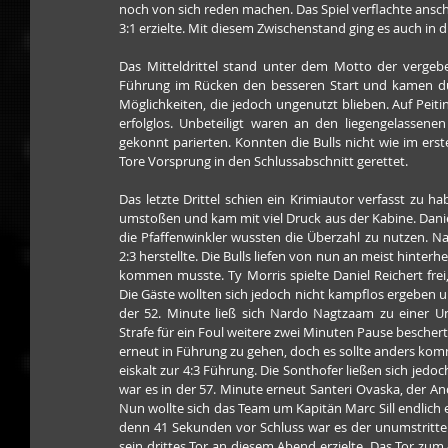
noch von sich reden machen. Das Spiel verflachte ansch
3:1 erzielte. Mit diesem Zwischenstand ging es auch in d
Das Mitteldrittel stand unter dem Motto der vergebe
Führung im Rücken den besseren Start und kamen du
Möglichkeiten, die jedoch ungenutzt blieben. Auf Peiti
erfolglos. Unbeteiligt waren an den liegengelassene
gekonnt parierten. Konnten die Bulls nicht wie im ers
Tore Vorsprung in den Schlussabschnitt gerettet.
Das letzte Drittel schien ein Krimiautor verfasst zu ha
umstoßen und kam mit viel Druck aus der Kabine. Daniel
die Pfaffenwinkler wussten die Überzahl zu nutzen. N
2:3 herstellte. Die Bulls liefen von nun an meist hinter
kommen musste. Ty Morris spielte Daniel Reichert frei,
Die Gäste wollten sich jedoch nicht kampflos ergeben u
der 52. Minute ließ sich Nardo Nagtzaam zu einer Und
Strafe für ein Foul weitere zwei Minuten Pause beschert
erneut in Führung zu gehen, doch es sollte anders komm
eiskalt zur 4:3 Führung. Die Sonthofer ließen sich jed
war es in der 57. Minute erneut Santeri Ovaska, der 
Nun wollte sich das Team um Kapitän Marc Sill endlich 
denn 41 Sekunden vor Schluss war es der unumstritten
sein drittes Tor an diesem Abend erzielte. Das Tor zum