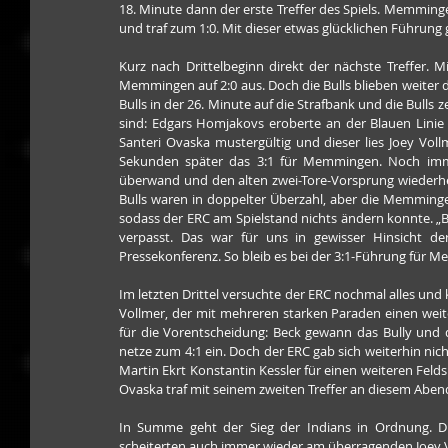
18. Minute dann der erste Treffer des Spiels. Memmin
und traf zum 1:0. Mit dieser etwas glücklichen Führung g
Kurz nach Drittelbeginn direkt der nächste Treffer. 
Memmingen auf 2:0 aus. Doch die Bulls blieben weiter d
Bulls in der 26. Minute auf die Strafbank und die Bulls 
sind: Edgars Homjakovs eroberte an der Blauen Linie 
Santeri Ovaska mustergültig und dieser lies Joey Vol
Sekunden später das 3:1 für Memmingen. Noch immer
überwand und den alten zwei-Tore-Vorsprung wiederhers
Bulls waren in doppelter Überzahl, aber die Memminge
sodass der ERC am Spielstand nichts ändern konnte. „Be
verpasst. Das war für uns in gewisser Hinsicht de
Pressekonferenz. So bleib es bei der 3:1-Führung für 
Im letzten Drittel versuchte der ERC nochmal alles un
Vollmer, der mit mehreren starken Paraden einen weiter
für die Vorentscheidung: Beck gewann das Bully und 
netze zum 4:1 ein. Doch der ERC gab sich weiterhin ni
Martin Ekrt Konstantin Kessler für einen weiteren Feldsp
Ovaska traf mit seinem zweiten Treffer an diesem Abe
In Summe geht der Sieg der Indians in Ordnung. Die
scheiterten auch immer wieder am überragenden Joey V