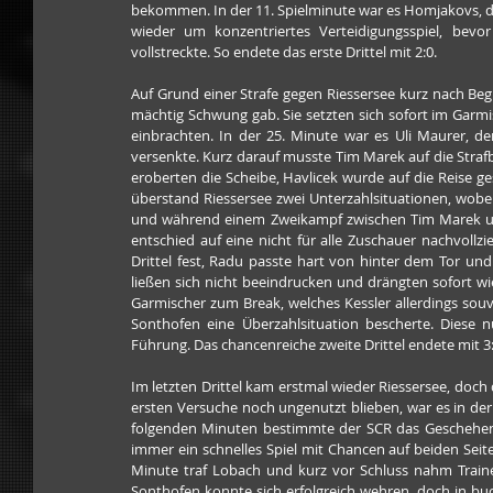
bekommen. In der 11. Spielminute war es Homjakovs, der
wieder um konzentriertes Verteidigungsspiel, bevo
vollstreckte. So endete das erste Drittel mit 2:0.
Auf Grund einer Strafe gegen Riessersee kurz nach Beginn
mächtig Schwung gab. Sie setzten sich sofort im Garmisch
einbrachten. In der 25. Minute war es Uli Maurer, de
versenkte. Kurz darauf musste Tim Marek auf die Strafb
eroberten die Scheibe, Havlicek wurde auf die Reise ge
überstand Riessersee zwei Unterzahlsituationen, wobei 
und während einem Zweikampf zwischen Tim Marek und
entschied auf eine nicht für alle Zuschauer nachvollzi
Drittel fest, Radu passte hart von hinter dem Tor und
ließen sich nicht beeindrucken und drängten sofort wied
Garmischer zum Break, welches Kessler allerdings souv
Sonthofen eine Überzahlsituation bescherte. Diese 
Führung. Das chancenreiche zweite Drittel endete mit 3:
Im letzten Drittel kam erstmal wieder Riessersee, doch
ersten Versuche noch ungenutzt blieben, war es in der 
folgenden Minuten bestimmte der SCR das Geschehen 
immer ein schnelles Spiel mit Chancen auf beiden Seite
Minute traf Lobach und kurz vor Schluss nahm Trainer
Sonthofen konnte sich erfolgreich wehren, doch in buch