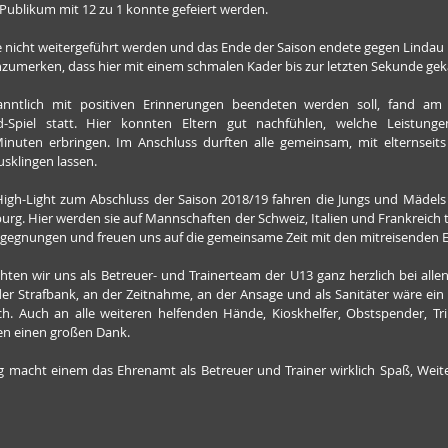
Publikum mit 12 zu 1 konnte gefeiert werden.
e nicht weitergeführt werden und das Ende der Saison endete gegen Lindau m
 anzumerken, dass hier mit einem schmalen Kader bis zur letzten Sekunde ge
nntlich mit positiven Erinnerungen beendeten werden soll, fand am 13
d-Spiel statt. Hier konnten Eltern gut nachfühlen, welche Leistunge
uten erbringen. Im Anschluss durften alle gemeinsam, mit elternseits
sklingen lassen.
igh-Light zum Abschluss der Saison 2018/19 fahren die Jungs und Mädels 
urg. Hier werden sie auf Mannschaften der Schweiz, Italien und Frankreich tr
Begegnungen und freuen uns auf die gemeinsame Zeit mit den mitreisenden E
hten wir uns als Betreuer- und Trainerteam der U13 ganz herzlich bei alle
r Strafbank, an der Zeitnahme, an der Ansage und als Sanitäter wäre ein S
. Auch an alle weiteren helfenden Hände, Kioskhelfer, Obstspender, Trik
zen einen großen Dank.
 macht einem das Ehrenamt als Betreuer und Trainer wirklich Spaß, Weiter s