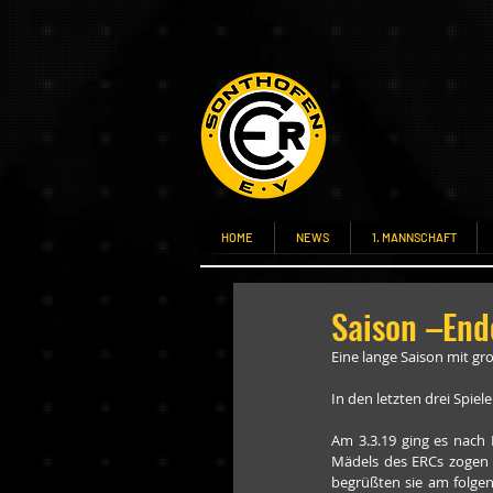
HOME
NEWS
1. MANNSCHAFT
Saison –End
Eine lange Saison mit gr
In den letzten drei Spie
Am 3.3.19 ging es nach 
Mädels des ERCs zogen m
begrüßten sie am folge