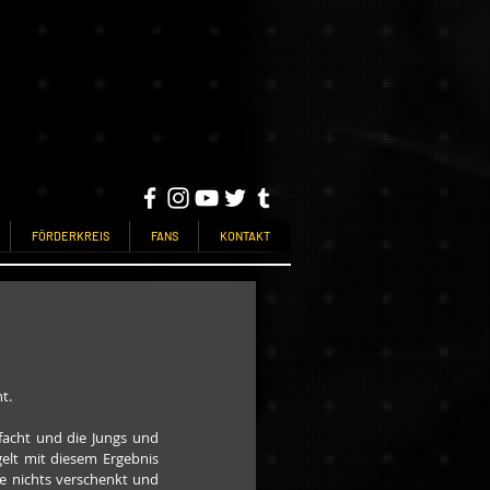
FÖRDERKREIS
FANS
KONTAKT
t.
acht und die Jungs und 
lt mit diesem Ergebnis 
 nichts verschenkt und 