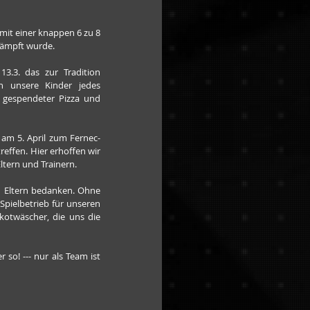
it einer knappen 6 zu 8 
kämpft wurde.
.3. das zur Tradition 
n unsere Kinder jedes 
 gespendeter Pizza und 
am 5. April zum Fernec-
effen. Hier erhoffen wir 
ltern und Trainern.
n Eltern bedanken. Ohne 
pielbetrieb für unseren 
otwäscher, die uns die 
o! --- nur als Team ist 