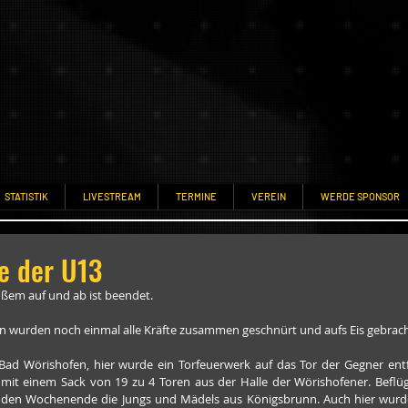
STATISTIK
LIVESTREAM
TERMINE
VEREIN
WERDE SPONSOR
e der U13
oßem auf und ab ist beendet.
len wurden noch einmal alle Kräfte zusammen geschnürt und aufs Eis gebrach
Bad Wörishofen, hier wurde ein Torfeuerwerk auf das Tor der Gegner entf
it einem Sack von 19 zu 4 Toren aus der Halle der Wörishofener. Beflüge
nden Wochenende die Jungs und Mädels aus Königsbrunn. Auch hier wurde