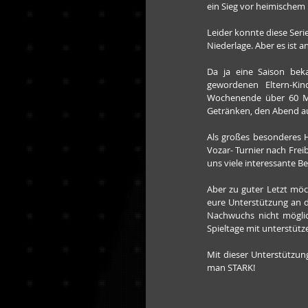
ein Sieg vor heimischem 
Leider konnte diese Seri
Niederlage. Aber es ist
Da ja eine Saison beka
gewordenen Eltern-Kin
Wochenende über 60 Min
Getränken, den Abend au
Als großes besonderes H
Vozar- Turnier nach Freib
uns viele interessante 
Aber zu guter Letzt möc
eure Unterstützung an de
Nachwuchs nicht möglich
Spieltage mit unterstüt
Mit dieser Unterstützung
man STARK!