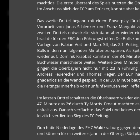
machtlos: Die erste Überzahl des Spiels nutzten die 
Im Anschluss blieb der ECP am Drücker, konnte aber ke
Das zweite Drittel begann mit einem Powerplay für di
Vorarbeit von Jonas Schlenker und Franz Mangold zu
zweiten Drittels entwickelte sich dann aber wieder ein 
brachte für den ERC den Führungstreffer: Die Bulls kam
Vorlage von Fabian Voit und Marc Sill, das 2:1. Peitin
Bulls in den nun folgenden Minuten zu spüren: Als Spi
wieder auf. Dominik Krabbat konnte in der 34. Minute
Buchwieser marschierte weiter. Weitere zwei Minuten
gingen die Oberbayern nicht nur mit 2:3 in Führung. 
Andreas Feuerecker und Thomas Heger. Der ECP hat
gnadenlos an die Wand gespielt. In der 39. Minute baut
die Peitinger innerhalb von nur fünf Minuten vier Treffer.
Im letzten Drittel schalteten die Oberbayern wieder ei
47. Minute das 2:6 durch Ty Morris. Erneut machten es
eiskalt aus. Danach verflachte das Spiel und keines 
letztlich verdienten Sieg des EC Peiting.
Durch die Niederlage des EHC Waldkraiburg gegen den E
und können für ein weiteres Jahr in der Oberliga Süd pl