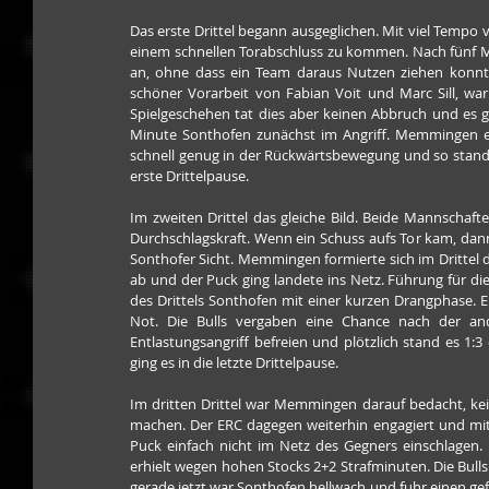
Das erste Drittel begann ausgeglichen. Mit viel Tempo 
einem schnellen Torabschluss zu kommen. Nach fünf Mi
an, ohne dass ein Team daraus Nutzen ziehen konnte. 
schöner Vorarbeit von Fabian Voit und Marc Sill, war
Spielgeschehen tat dies aber keinen Abbruch und es gin
Minute Sonthofen zunächst im Angriff. Memmingen ero
schnell genug in der Rückwärtsbewegung und so stand e
erste Drittelpause.
Im zweiten Drittel das gleiche Bild. Beide Mannschaf
Durchschlagskraft. Wenn ein Schuss aufs Tor kam, dann 
Sonthofer Sicht. Memmingen formierte sich im Drittel d
ab und der Puck ging landete ins Netz. Führung für d
des Drittels Sonthofen mit einer kurzen Drangphase. E
Not. Die Bulls vergaben eine Chance nach der an
Entlastungsangriff befreien und plötzlich stand es 1:3
ging es in die letzte Drittelpause.
Im dritten Drittel war Memmingen darauf bedacht, kei
machen. Der ERC dagegen weiterhin engagiert und mit
Puck einfach nicht im Netz des Gegners einschlagen.
erhielt wegen hohen Stocks 2+2 Strafminuten. Die Bulls
gerade jetzt war Sonthofen hellwach und fuhr einen ge