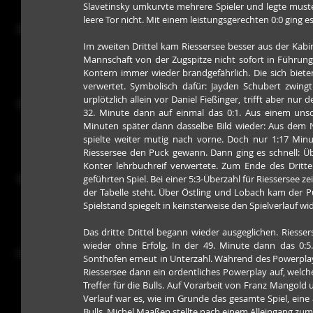
Slavetinsky umkurvte mehrere Spieler und legte musterg
leere Tor nicht. Mit einem leistungsgerechten 0:0 ging es
Im zweiten Drittel kam Riessersee besser aus der Kabi
Mannschaft von der Zugspitze nicht sofort in Führung 
Kontern immer wieder brandgefährlich. Die sich bieten
verwertet. Symbolisch dafür: Jayden Schubert zwing
urplötzlich allein vor Daniel Fießinger, trifft aber nur 
32. Minute dann auf einmal das 0:1. Aus einem unsch
Minuten später dann dasselbe Bild wieder: Aus dem Ni
spielte weiter mutig nach vorne. Doch nur 1:17 Minut
Riessersee den Puck gewann. Dann ging es schnell: Ü
Konter lehrbuchreif verwertete. Zum Ende des Drittel
geführten Spiel. Bei einer 5:3-Überzahl für Riessersee z
der Tabelle steht. Über Östling und Lobach kam der Pu
Spielstand spiegelt in keinsterweise den Spielverlauf wide
Das dritte Drittel begann wieder ausgeglichen. Riess
wieder ohne Erfolg. In der 49. Minute dann das 0:5.
Sonthofen erneut in Unterzahl. Während des Powerplays f
Riessersee dann ein ordentliches Powerplay auf, welche
Treffer für die Bulls. Auf Vorarbeit von Franz Mangold u
Verlauf war es, wie im Grunde das gesamte Spiel, eine au
Bulls. Michel Maaßen stellte nach einem Alleingang zum