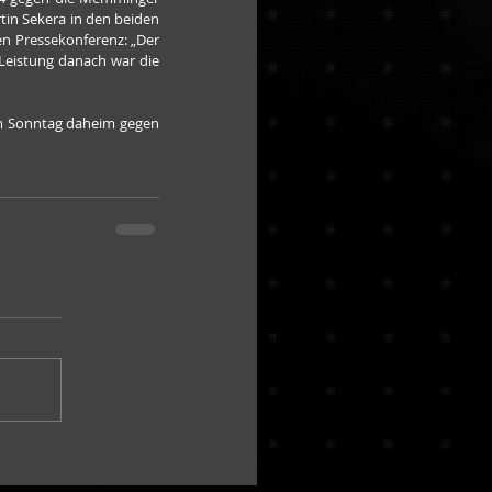
tin Sekera in den beiden 
n Pressekonferenz: „Der 
Leistung danach war die 
am Sonntag daheim gegen 