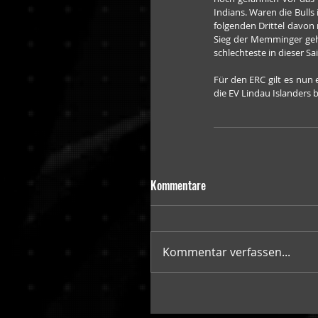
Indians. Waren die Bulls
folgenden Drittel davon 
Sieg der Memminger geht
schlechteste in dieser Sa
Für den ERC gilt es nun
die EV Lindau Islanders b
Kommentare
Kommentar verfassen...