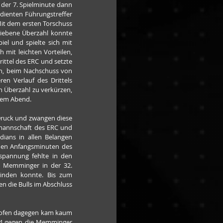
 der 7. Spielminute dann 
dienten Führungstreffer 
it dem ersten Torschuss 
liebene Überzahl konnte 
l und spielte sich mit 
mit leichten Vorteilen, 
ittel des ERC und setzte 
en, beim Nachschuss von 
n Verlauf des Drittels 
n Überzahl zu verkürzen, 
esem Abend.
Druck und zwangen diese 
rmannschaft des ERC und 
ians in allen Belangen 
en Anfangsminuten des 
pannung fehlte in den 
e Memminger in der 32. 
inden konnte. Bis zum 
n die Bulls im Abschluss 
thofen dagegen kam kaum 
0:4 gegen die Memminger 