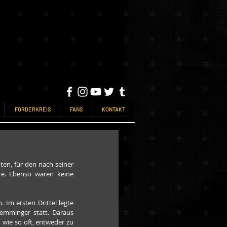
FÖRDERKREIS
FANS
KONTAKT
en, für den nach seiner 
e. Ebenso waren keine 
Im ersten Drittel legte 
emminger statt. Daraus 
 wie so oft, entweder zu 