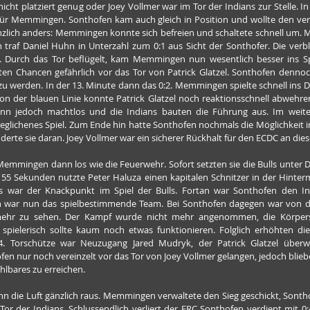
nicht platziert genug oder Joey Vollmer war im Tor der Indians zur Stelle. In
t für Memmingen. Sonthofen kam auch gleich in Position und wollte den ver
nzlich anders: Memmingen konnte sich befreien und schaltete schnell um. M
traf Daniel Huhn in Unterzahl zum 0:1 aus Sicht der Sonthofer. Die verb
 Durch das Tor beflügelt, kam Memmingen nun wesentlich besser ins Spie
en Chancen gefährlich vor das Tor von Patrick Glatzel. Sonthofen dennoch 
 zu werden. In der 13. Minute dann das 0:2. Memmingen spielte schnell ins Dr
 von der blauen Linie konnte Patrick Glatzel noch reaktionsschnell abwehr
ann jedoch machtlos und die Indians bauten die Führung aus. Im weitere
geglichenes Spiel. Zum Ende hin hatte Sonthofen nochmals die Möglichkeit i
derte sie daran. Joey Vollmer war ein sicherer Rückhalt für den ECDC an di
 Memmingen dann los wie die Feuerwehr. Sofort setzten sie die Bulls unter 
h 55 Sekunden nutzte Peter Haluza einen kapitalen Schnitzer in der Hinte
s war der Knackpunkt im Spiel der Bulls. Fortan war Sonthofen den Ind
 war nun das spielbestimmende Team. Bei Sonthofen dagegen war von d
s mehr zu sehen. Der Kampf wurde nicht mehr angenommen, die Körpers
pielerisch sollte kaum noch etwas funktionieren. Folglich erhöhten di
4. Torschütze war Neuzugang Jared Mudryk, der Patrick Glatzel überw
fen nur noch vereinzelt vor das Tor von Joey Vollmer gelangen, jedoch bliebe
hlbares zu erreichen.
dann die Luft gänzlich raus. Memmingen verwaltete den Sieg geschickt, Son
 Tor der Indians. Schlussendlich verliert der ERC Sonthofen verdient mit 