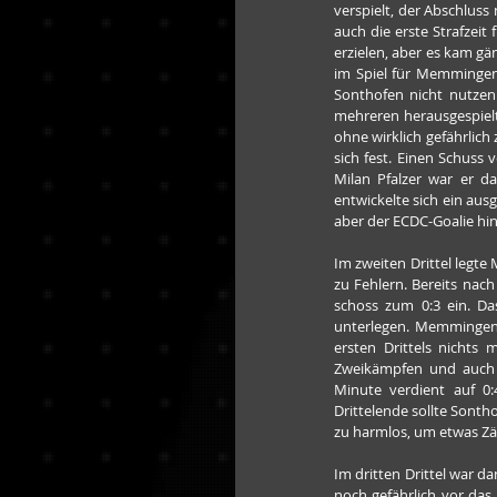
verspielt, der Abschluss 
auch die erste Strafzei
erzielen, aber es kam gä
im Spiel für Memmingen 
Sonthofen nicht nutzen.
mehreren herausgespielt
ohne wirklich gefährlich
sich fest. Einen Schuss
Milan Pfalzer war er d
entwickelte sich ein aus
aber der ECDC-Goalie hin
Im zweiten Drittel legte
zu Fehlern. Bereits nac
schoss zum 0:3 ein. Da
unterlegen. Memmingen
ersten Drittels nicht
Zweikämpfen und auch s
Minute verdient auf 0:
Drittelende sollte Sontho
zu harmlos, um etwas Zä
Im dritten Drittel war 
noch gefährlich vor das