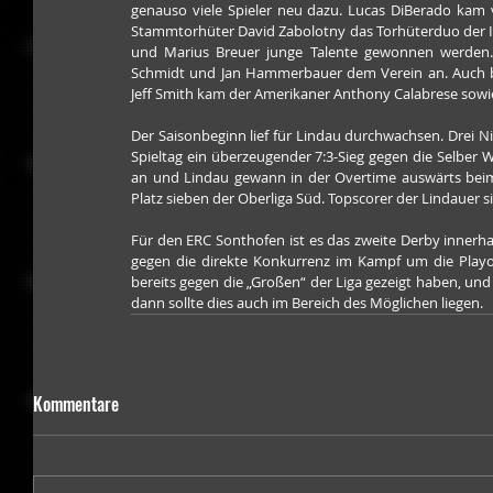
genauso viele Spieler neu dazu. Lucas DiBerado kam 
Stammtorhüter David Zabolotny das Torhüterduo der I
und Marius Breuer junge Talente gewonnen werden. Im
Schmidt und Jan Hammerbauer dem Verein an. Auch be
Jeff Smith kam der Amerikaner Anthony Calabrese sowie
Der Saisonbeginn lief für Lindau durchwachsen. Drei N
Spieltag ein überzeugender 7:3-Sieg gegen die Selber W
an und Lindau gewann in der Overtime auswärts beim S
Platz sieben der Oberliga Süd. Topscorer der Lindauer s
Für den ERC Sonthofen ist es das zweite Derby innerhal
gegen die direkte Konkurrenz im Kampf um die Playoff
bereits gegen die „Großen“ der Liga gezeigt haben, u
dann sollte dies auch im Bereich des Möglichen liegen.
Kommentare