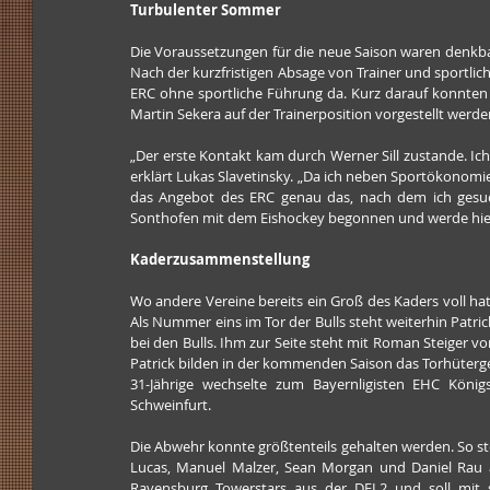
Turbulenter Sommer
Die Voraussetzungen für die neue Saison waren denkbar 
Nach der kurzfristigen Absage von Trainer und sportlic
ERC ohne sportliche Führung da. Kurz darauf konnten d
Martin Sekera auf der Trainerposition vorgestellt werde
„Der erste Kontakt kam durch Werner Sill zustande. Ic
erklärt Lukas Slavetinsky. „Da ich neben Sportökonom
das Angebot des ERC genau das, nach dem ich gesucht
Sonthofen mit dem Eishockey begonnen und werde hier 
Kaderzusammenstellung
Wo andere Vereine bereits ein Groß des Kaders voll ha
Als Nummer eins im Tor der Bulls steht weiterhin Patric
bei den Bulls. Ihm zur Seite steht mit Roman Steiger
Patrick bilden in der kommenden Saison das Torhüterges
31-Jährige wechselte zum Bayernligisten EHC König
Schweinfurt.
Die Abwehr konnte größtenteils gehalten werden. So s
Lucas, Manuel Malzer, Sean Morgan und Daniel Rau 
Ravensburg Towerstars aus der DEL2 und soll mit se