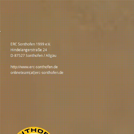
ERC Sonthofen 1999 e.V.
Hindelangerstraße 24
D-87527 Sonthofen / Allgäu
http://www.erc-sonthofen.de
onlineteam(at)erc-sonthofen.de