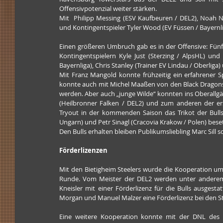
Offensivpotenzial weiter stärken.
Mit  Philipp Messing (ESV Kaufbeuren / DEL2), Noah N
und Kontingentspieler Tyler Wood (EV Füssen / Bayernli
Einen größeren Umbruch gab es in der Offensive: Fü
Kontingentspielern Kyle Just (Sterzing / AlpsHL) und
Bayernliga), Chris Stanley (Trainer EV Lindau / Oberli
Mit Franz Mangold konnte frühzeitig ein erfahrener S
konnte auch mit Michel Maaßen von den Black Dragons 
werden. Aber auch „junge Wilde“ konnten ins Oberallgäu
(Heilbronner Falken / DEL2) und zum anderen der ers
Tryout in der kommenden Saison das Trikot der Bulls.
Ungarn) und Petr Sinagl (Cracovia Krakow / Polen) bese
Den Bulls erhalten bleiben Publikumsliebling Marc Sill 
Förderlizenzen
Mit den Bietigheim Steelers wurde die Kooperation um ei
Runde. Vom Meister der DEL2 werden unter anderem d
Kneisler mit einer Förderlizenz für die Bulls ausgesta
Morgan und Manuel Malzer eine Förderlizenz bei den St
Eine weitere Kooperation konnte mit der DNL des 